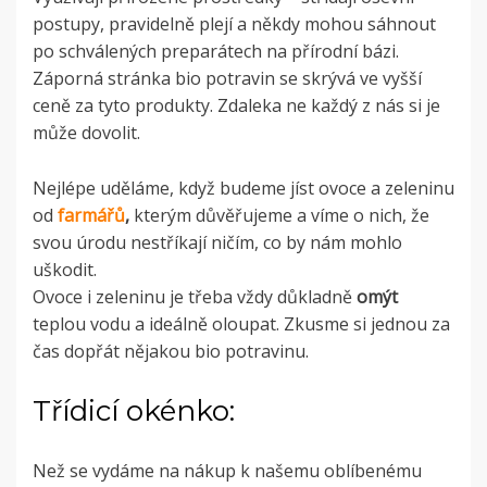
postupy, pravidelně plejí a někdy mohou sáhnout
po schválených preparátech na přírodní bázi.
Záporná stránka bio potravin se skrývá ve vyšší
ceně za tyto produkty. Zdaleka ne každý z nás si je
může dovolit.
Nejlépe uděláme, když budeme jíst ovoce a zeleninu
od
farmářů
,
kterým důvěřujeme a víme o nich, že
svou úrodu nestříkají ničím, co by nám mohlo
uškodit.
Ovoce i zeleninu je třeba vždy důkladně
om
ýt
teplou vodu a ideálně oloupat. Zkusme si jednou za
čas dopřát nějakou bio potravinu.
Třídicí okénko:
Než se vydáme na nákup k našemu oblíbenému