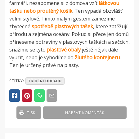
farmáři, nezapomene si z domova vzít
látkovou
tašku nebo proutěný košík
. Ten vypadá obzvlášť
velmi stylově. Tímto malým gestem zamezíme
zbytečné
spotřebě plastových tašek
, které zatěžují
přírodu a zejména oceány. Pokud si přece jen domů
přineseme potraviny v plastových taškách a sáčcích,
snažíme se tyto
plastové obaly
ještě nějak dále
využít, nebo je vyhodíme do
žlutého kontejneru
.
Ten je určený právě na plasty.
POSTED
ŠTÍTKY:
TŘÍDĚNÍ ODPADU
IN
ČLÁNKY
TISK
NAPSAT KOMENTÁŘ