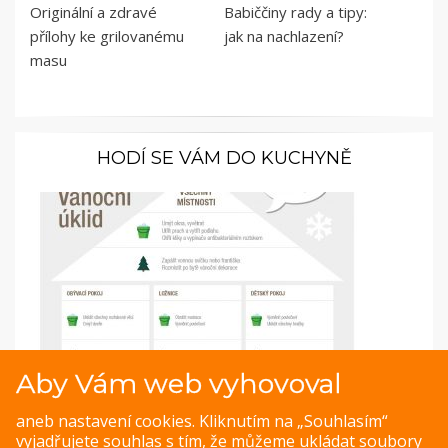
Originální a zdravé
Babiččiny rady a tipy:
přílohy ke grilovanému
jak na nachlazení?
masu
HODÍ SE VÁM DO KUCHYNĚ
Aby Vám web vyhovoval
Infografika: Jak uklidit byt za jedno dopoledne?
aneb nastavení cookies. Kliknutím na „Souhlasím“
vyjadřujete souhlas s tím, že můžeme ukládat soubory