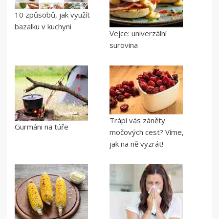
10 způsobů, jak využít
bazalku v kuchyni
Vejce: univerzální
surovina
Trápí vás záněty
Gurmáni na túře
močových cest? Víme,
jak na ně vyzrát!