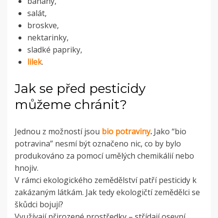
banány,
salát,
broskve,
nektarinky,
sladké papriky,
lilek
.
Jak se před pesticidy
můžeme chránit?
Jednou z možností jsou
bio potraviny
.
Jako “bio
potravina” nesmí být označeno nic, co by bylo
produkováno za pomocí umělých chemikálií nebo
hnojiv.
V rámci ekologického zemědělství patří pesticidy k
zakázaným látkám. Jak tedy ekologičtí zemědělci se
škůdci bojují?
Využívají přirozené prostředky – střídají osevní