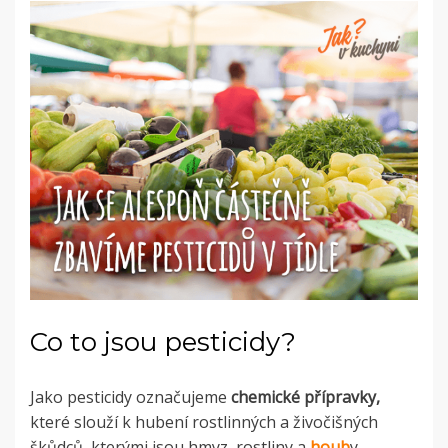
Co to jsou pesticidy?
Jako pesticidy označujeme
chemické přípravky,
které slouží k hubení rostlinných a živočišných
škůdců, kterými jsou
hmyz, rostliny a
houb
y.