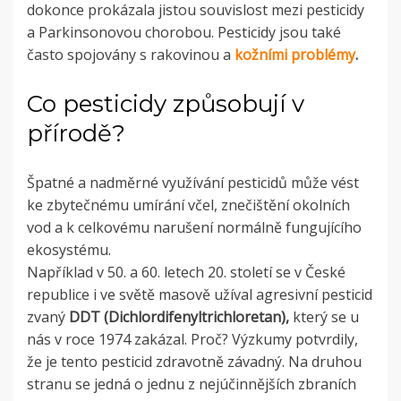
dokonce prokázala jistou souvislost mezi pesticidy
a Parkinsonovou chorobou. Pesticidy jsou také
často spojovány s rakovinou a
kožními problémy
.
Co pesticidy způsobují v
přírodě?
Špatné a nadměrné využívání pesticidů může vést
ke zbytečnému umírání včel, znečištění okolních
vod a k celkovému narušení normálně fungujícího
ekosystému.
Například v 50. a 60. letech 20. století se v České
republice i ve světě masově užíval agresivní pesticid
zvaný
DDT (
Dichlordifenyltrichloretan)
,
který se u
nás v roce 1974 zakázal. Proč? Výzkumy potvrdily,
že je tento pesticid zdravotně závadný. Na druhou
stranu se jedná o jednu z nejúčinnějších zbraních