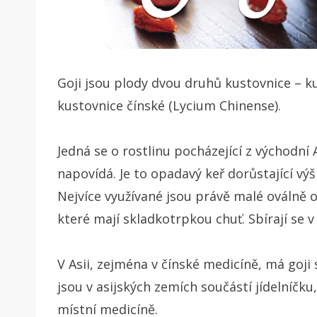
Goji jsou plody dvou druhů kustovnice – k
kustovnice čínské (Lycium Chinense).
Jedná se o rostlinu pocházející z východní 
napovídá. Je to opadavý keř dorůstající vý
Nejvíce využívané jsou právě malé oválně o
které mají skladkotrpkou chuť. Sbírají se v
V Asii, zejména v čínské medicíně, má goji
jsou v asijských zemích součástí jídelníčku
místní medicíně.