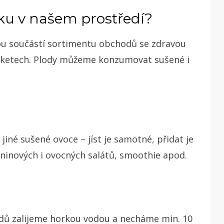
íčku v našem prostředí?
ou součástí sortimentu obchodů se zdravou
arketech. Plody můžeme konzumovat sušené i
iné sušené ovoce – jíst je samotné, přidat je
leninových i ovocných salátů, smoothie apod.
plodů zalijeme horkou vodou a necháme min. 10