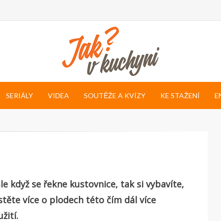
SERIÁLY
VIDEA
SOUTĚŽE A KVÍZY
KE STAŽENÍ
E
ale když se řekne kustovnice, tak si vybavíte,
stěte více o plodech této čím dál více
žití.