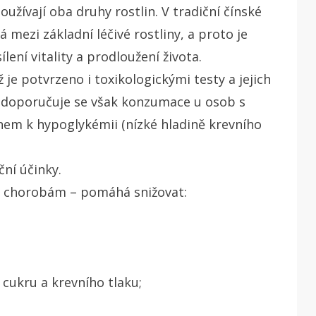
oužívají oba druhy rostlin. V tradiční čínské
 mezi základní léčivé rostliny, a proto je
ílení vitality a prodloužení života.
 je potvrzeno i toxikologickými testy a jejich
edoporučuje se však konzumace u osob s
onem k hypoglykémii (nízké hladině krevního
ní účinky.
a chorobám – pomáhá snižovat:
 cukru a krevního tlaku;