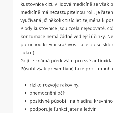
kustovnice cizí, v lidové medicíně se však p
medicíně má nezastupitelnou roli, je řazená
využívaná již několik tisíc let zejména k pos
Plody kustovnice jsou zcela nejedovaté, což
konzumace nemá žádné vedlejší účinky. N
poruchou krevní srážlivosti a osob se skl
cukru).
Goji je známá především pro své antioxidač
Působí však preventivně také proti mnoh
riziko rozvoje rakoviny;
onemocnění očí;
pozitivně působí i na hladinu krevního
podporuje funkci jater a ledvin;