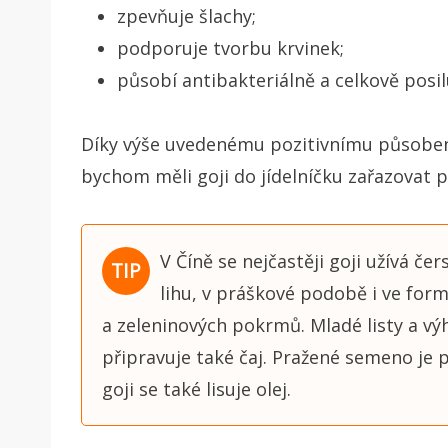
zpevňuje šlachy;
podporuje tvorbu krvinek;
působí antibakteriálně a celkově posil
Díky výše uvedenému pozitivnímu působení n
bychom měli goji do jídelníčku zařazovat 
V Číně se nejčastěji goji užívá če
lihu, v práškové podobě i ve formě
a zeleninových pokrmů. Mladé listy a vý
připravuje také čaj. Pražené semeno je 
goji se také lisuje olej.