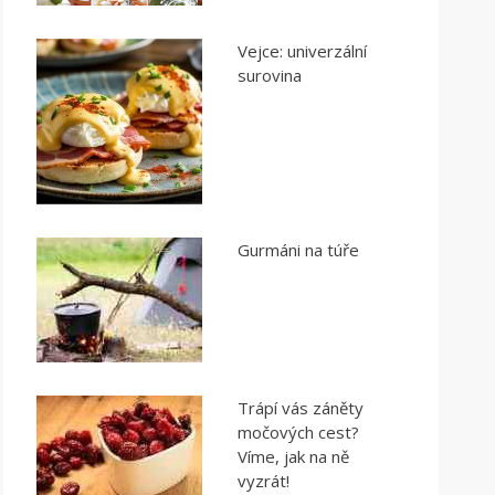
Vejce: univerzální
surovina
Gurmáni na túře
Trápí vás záněty
močových cest?
Víme, jak na ně
vyzrát!