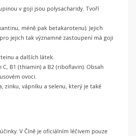
upinou v goji jsou polysacharidy. Tvoří
xantinu, méně pak betakarotenu). Jejich
 pro jejich tak významné zastoupení má goji
teinu a dalších látek.
 C, B1 (thiamin) a B2 (riboflavin). Obsah
rusovém ovoci.
a, zinku, vápníku a selenu, který je také
účinky. V Číně je oficiálním léčivem pouze