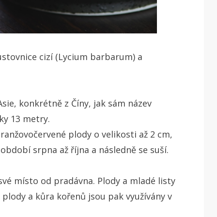
ustovnice cizí (Lycium barbarum) a
Asie, konkrétně z Číny, jak sám název
šky 13 metry.
ranžovočervené plody o velikosti až 2 cm,
 období srpna až října a následně se suší.
 své místo od pradávna. Plody a mladé listy
, plody a kůra kořenů jsou pak využívány v