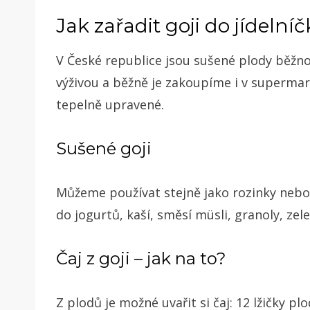
Jak zařadit goji do jídeln
V České republice jsou sušené plody běžn
výživou a běžně je zakoupíme i v superm
tepelně upravené.
Sušené goji
Můžeme používat stejně jako rozinky nebo j
do jogurtů, kaší, směsí müsli, granoly, ze
Čaj z goji – jak na to?
Z plodů je možné uvařit si čaj: 12 lžičky 