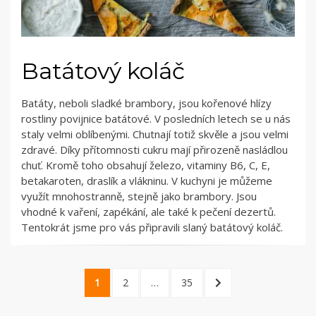
Batátový koláč
Batáty, neboli sladké brambory, jsou kořenové hlízy
rostliny povijnice batátové. V posledních letech se u nás
staly velmi oblíbenými. Chutnají totiž skvěle a jsou velmi
zdravé. Díky přítomnosti cukru mají přirozeně nasládlou
chuť. Kromě toho obsahují železo, vitaminy B6, C, E,
betakaroten, draslík a vlákninu. V kuchyni je můžeme
využít mnohostranně, stejně jako brambory. Jsou
vhodné k vaření, zapékání, ale také k pečení dezertů.
Tentokrát jsme pro vás připravili slaný batátový koláč.
Navigace
1
2
…
35
pro