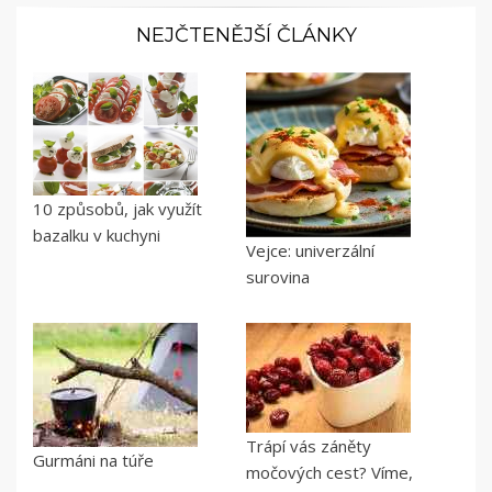
příspěvky
NEJČTENĚJŠÍ ČLÁNKY
10 způsobů, jak využít
bazalku v kuchyni
Vejce: univerzální
surovina
Trápí vás záněty
Gurmáni na túře
močových cest? Víme,