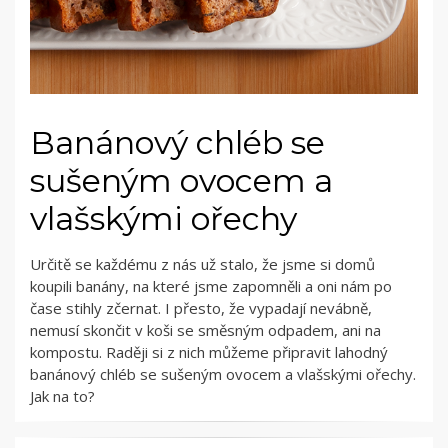
Banánový chléb se
sušeným ovocem a
vlašskými ořechy
Určitě se každému z nás už stalo, že jsme si domů
koupili banány, na které jsme zapomněli a oni nám po
čase stihly zčernat. I přesto, že vypadají nevábně,
nemusí skončit v koši se směsným odpadem, ani na
kompostu. Raději si z nich můžeme připravit lahodný
banánový chléb se sušeným ovocem a vlašskými ořechy.
Jak na to?