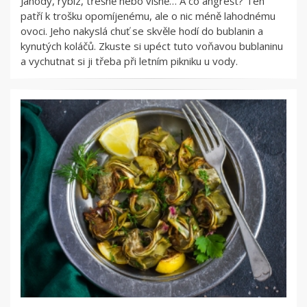
Jahody, rybíz, třešně nebo višně… A co angrešt? Ten
patří k trošku opomíjenému, ale o nic méně lahodnému
ovoci. Jeho nakyslá chuť se skvěle hodí do bublanin a
kynutých koláčů. Zkuste si upéct tuto voňavou bublaninu
a vychutnat si ji třeba při letním pikniku u vody.