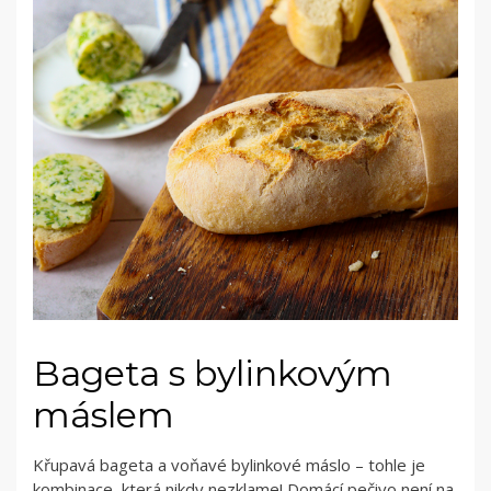
Bageta s bylinkovým
máslem
Křupavá bageta a voňavé bylinkové máslo – tohle je
kombinace, která nikdy nezklame! Domácí pečivo není na