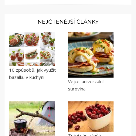
NEJČTENĚJŠÍ ČLÁNKY
10 způsobů, jak využít
bazalku v kuchyni
Vejce: univerzální
surovina
Trápí vás záněty