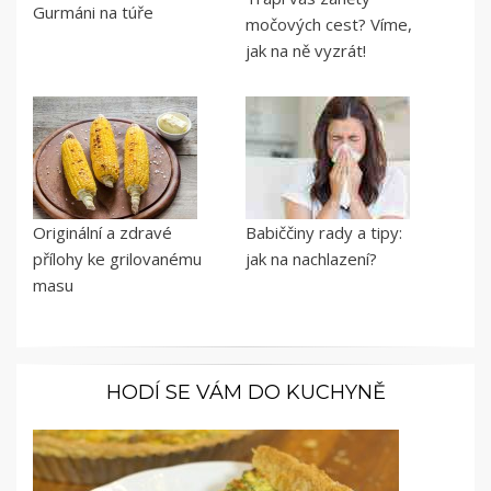
Gurmáni na túře
močových cest? Víme,
jak na ně vyzrát!
Originální a zdravé
Babiččiny rady a tipy:
přílohy ke grilovanému
jak na nachlazení?
masu
HODÍ SE VÁM DO KUCHYNĚ