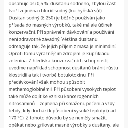
obsahuje asi 0,5 % dusitanu sodného, zbylou část
tvoří zejména chlorid sodný (kuchyňská sůl).
Dusitan sodný (E 250) je běžně používán jako
přísada do masných výrobků, také má ale účinek
konzervační. Při správném dávkování a používání
není zdravotně závadný. Většina dusitanu
odreaguje tak, že jejich příjem z masa je minimální.
Oproti tomu výraznějším zdrojem je kupříkladu
zelenina. Z hlediska konzervačních schopností,
uveďme například schopnost dusitanů bránit růstu
klostridií a tak i tvorbě botulotoxinu. Při
předávkování však mohou způsobit
methemoglobinémii. Při působení vysokých teplot
také může dojít ke vzniku kancerogenních
nitrosaminů – zejména při smažení, pečení a vždy
tehdy, kdy dochází k působení vysoké teploty (nad
170 °C). Z tohoto důvodu by se neměly smažit,
opékat nebo grilovat masné výrobky s dusitany, ale