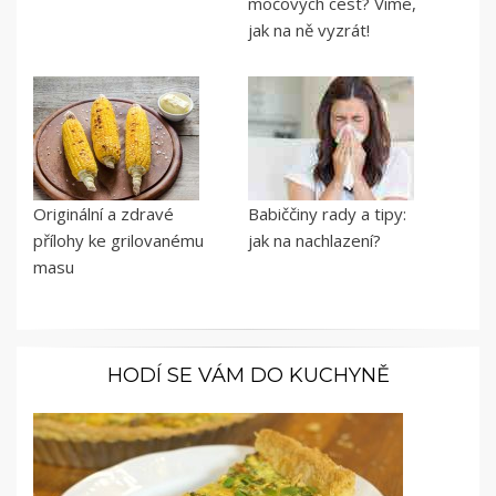
močových cest? Víme,
jak na ně vyzrát!
Originální a zdravé
Babiččiny rady a tipy:
přílohy ke grilovanému
jak na nachlazení?
masu
HODÍ SE VÁM DO KUCHYNĚ