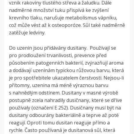
vznik rakoviny tlustého střeva a žaludku. Dále
nadměrné množství tuku přispívá ke zvýšení
krevního tlaku, narušuje metabolismus vápníku,
což může vést až k osteoporóze. Sůl také nadměrně
zatěžuje ledviny.
Do uzenin jsou přidávány dusitany. Používají se
pro prodloužení trvanlivosti, prevence před
působením patogenních bakterií, zvýrazňují aroma
a dodávají uzeninám typickou růžovou barvu, která
je pro spotřebitele ukazatelem čerstvosti. Nejsou-li
přítomny, uzenina má méně výraznou barvu
s nahnědlým odstínem. Dusitany v masné výrobě
postupně zcela nahradily dusičnany, které se dříve
používaly (označení E 252). Dusičnany musí být na
dusitany odbourány bakteriálně a teprve až poté
reagují. Oproti tomu dusitan reaguje přímo a
rychle. Často používaná je dusitanová sůl, která