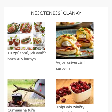
NEJČTENĚJŠÍ ČLÁNKY
10 způsobů, jak využít
bazalku v kuchyni
Vejce: univerzální
surovina
Trápí vás záněty
Gurmáni na túře