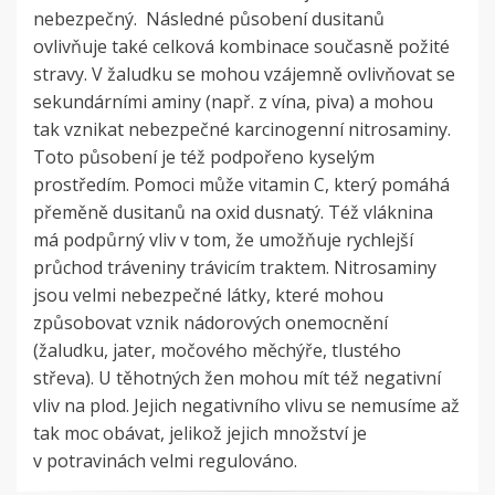
nebezpečný. Následné působení dusitanů
ovlivňuje také celková kombinace současně požité
stravy. V žaludku se mohou vzájemně ovlivňovat se
sekundárními aminy (např. z vína, piva) a mohou
tak vznikat nebezpečné karcinogenní nitrosaminy.
Toto působení je též podpořeno kyselým
prostředím. Pomoci může vitamin C, který pomáhá
přeměně dusitanů na oxid dusnatý. Též vláknina
má podpůrný vliv v tom, že umožňuje rychlejší
průchod tráveniny trávicím traktem. Nitrosaminy
jsou velmi nebezpečné látky, které mohou
způsobovat vznik nádorových onemocnění
(žaludku, jater, močového měchýře, tlustého
střeva). U těhotných žen mohou mít též negativní
vliv na plod. Jejich negativního vlivu se nemusíme až
tak moc obávat, jelikož jejich množství je
v potravinách velmi regulováno.