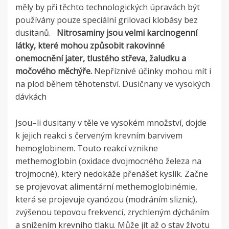
měly by při těchto technologických úpravách být
používány pouze speciální grilovací klobásy bez
dusitanů.
Nitrosaminy jsou velmi karcinogenní
látky, které mohou způsobit rakovinné
onemocnění jater, tlustého střeva, žaludku a
močového měchýře.
Nepříznivé účinky mohou mít i
na plod během těhotenství. Dusičnany ve vysokých
dávkách
Jsou–li dusitany v těle ve vysokém množství, dojde
k jejich reakci s červeným krevním barvivem
hemoglobinem. Touto reakcí vznikne
methemoglobin (oxidace dvojmocného železa na
trojmocné), který nedokáže přenášet kyslík. Začne
se projevovat alimentární methemoglobinémie,
která se projevuje cyanózou (modráním sliznic),
zvýšenou tepovou frekvencí, zrychleným dýcháním
a snížením krevního tlaku. Může jít až o stav životu