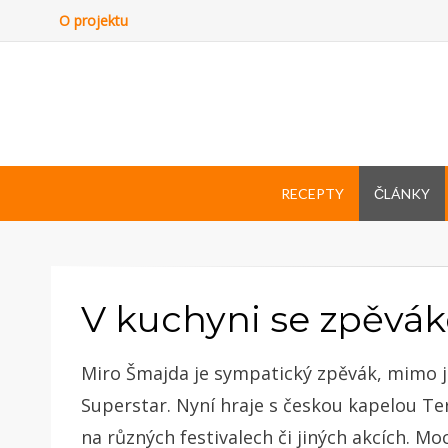
O projektu
RECEPTY
ČLÁNKY
V kuchyni se zpěv
Miro Šmajda je sympatický zpěvák, mimo ji
Superstar. Nyní hraje s českou kapelou Ter
na různých festivalech či jiných akcích. M