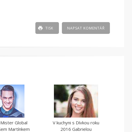
TISK
NAPSAT KOMENTÁŘ
 Mister Global
V kuchyni s Dívkou roku
em Martínkem
2016 Gabrielou