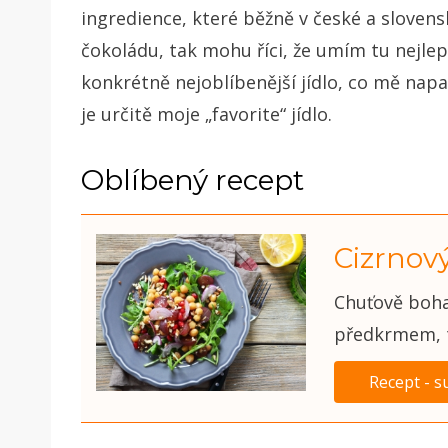
ingredience, které běžně v české a sloven
čokoládu, tak mohu říci, že umím tu nejle
konkrétně nejoblíbenější jídlo, co mě napa
je určitě moje „favorite“ jídlo.
Oblíbený recept
Cizrnový
Chuťově boha
předkrmem, t
Recept - s