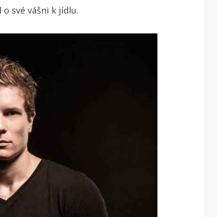
o své vášni k jídlu.