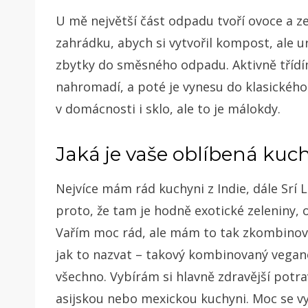
U mě největší část odpadu tvoří ovoce a z
zahrádku, abych si vytvořil kompost, ale u
zbytky do směsného odpadu. Aktivně třídím
nahromadí, a poté je vynesu do klasického
v domácnosti i sklo, ale to je málokdy.
Jaká je vaše oblíbená kuch
Nejvíce mám rád kuchyni z Indie, dále Srí 
proto, že tam je hodně exotické zeleniny, 
Vařím moc rád, ale mám to tak zkombinovan
jak to nazvat – takový kombinovaný vegano
všechno. Vybírám si hlavně zdravější potrav
asijskou nebo mexickou kuchyni. Moc se v