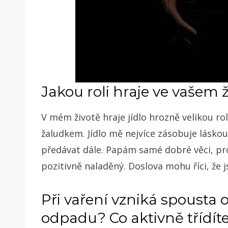
Jakou roli hraje ve vašem ž
V mém životě hraje jídlo hrozně velikou roli
žaludkem. Jídlo mě nejvíce zásobuje láskou
předávat dále. Papám samé dobré věci, prot
pozitivně naladěný. Doslova mohu říci, že 
Při vaření vzniká spousta 
odpadu? Co aktivně třídít