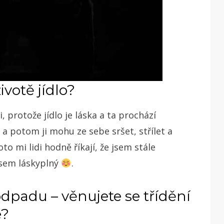
ivotě jídlo?
, protože jídlo je láska a ta prochází
 a potom ji mohu ze sebe sršet, střílet a
o mi lidi hodně říkají, že jsem stále
jsem láskyplný
.
odpadu – věnujete se třídění
e?