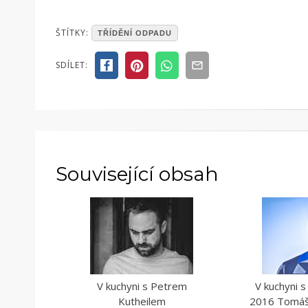
POSTED
ŠTÍTKY:
TŘÍDĚNÍ ODPADU
IN
ČLÁNKY
SDÍLET:
Související obsah
V kuchyni s Petrem
V kuchyni s
Kutheilem
2016 Tomáš