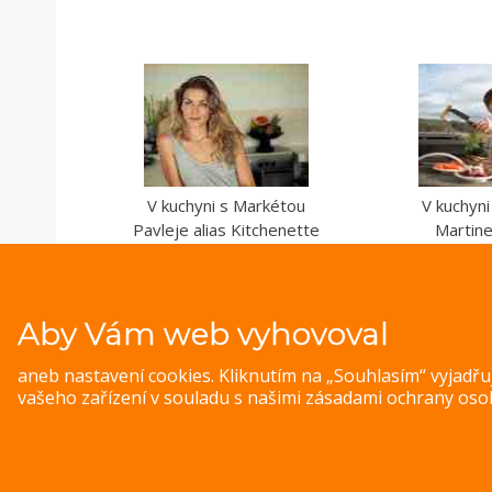
V kuchyni s Markétou
V kuchyn
Pavleje alias Kitchenette
Martin
Aby Vám web vyhovoval
aneb nastavení cookies. Kliknutím na „Souhlasím“ vyjadř
vašeho zařízení v souladu s našimi
zásadami ochrany oso
© 
Magazine WordPress Themes
by DesignOrbital