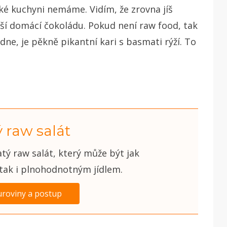
ské kuchyni nemáme. Vidím, že zrovna jíš
pší domácí čokoládu. Pokud není raw food, tak
dne, je pěkně pikantní kari s basmati rýží. To
 raw salát
tý raw salát, který může být jak
ak i plnohodnotným jídlem.
uroviny a postup