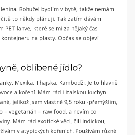
elenina. Bohužel bydlím v bytě, takže nemám
rčitě to někdy plánuji. Tak zatím dávám
 PET lahve, které se mi za nějaký čas
 kontejneru na plasty. Občas se objeví
yně, oblíbené jídlo?
Lanky, Mexika, Thajska, Kambodži. Je to hlavně
ovoce a koření. Mám rád i italskou kuchyni.
é, jelikož jsem vlastně 9,5 roku -přemýšlím,
 – vegetarián – raw food, a nevím co
iny. Mám rád exotické věci, čili indickou,
yžívám v atypických kořeních. Používám různé