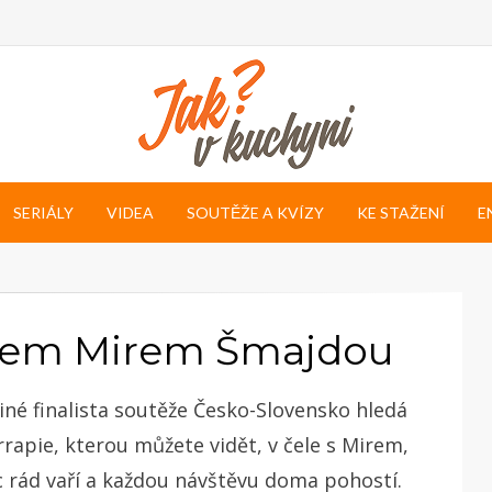
SERIÁLY
VIDEA
SOUTĚŽE A KVÍZY
KE STAŽENÍ
E
ákem Mirem Šmajdou
né finalista soutěže Česko-Slovensko hledá
rapie, kterou můžete vidět, v čele s Mirem,
oc rád vaří a každou návštěvu doma pohostí.