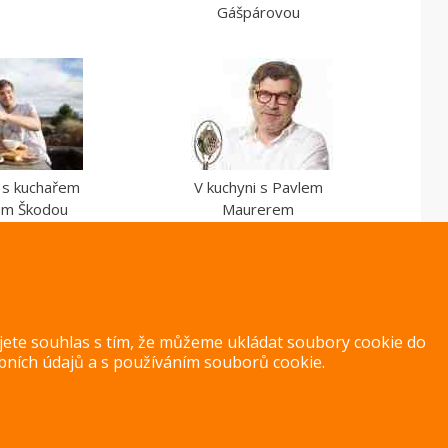
Gášpárovou
i s kuchařem
V kuchyni s Pavlem
em Škodou
Maurerem
ujete souhlas s tím, že můžeme ukládat soubory cookie do
bních údajů
a s
používáním souborů cookie
.
Copyright 2014 – 2026 –
Jak v kuchyni
Zásady ochrany osobních úd