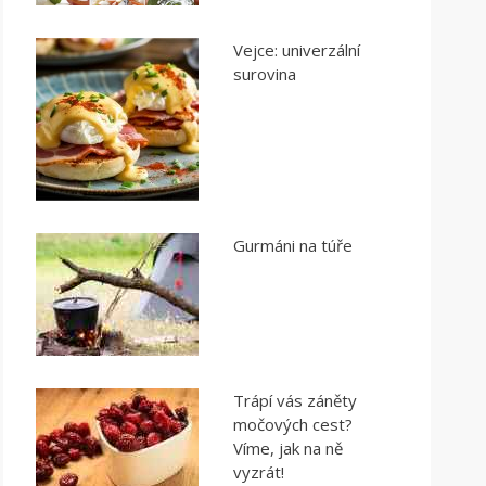
Vejce: univerzální
surovina
Gurmáni na túře
Trápí vás záněty
močových cest?
Víme, jak na ně
vyzrát!