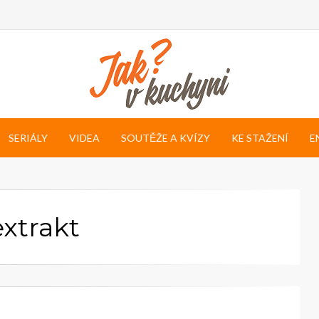
SERIÁLY
VIDEA
SOUTĚŽE A KVÍZY
KE STAŽENÍ
E
extrakt