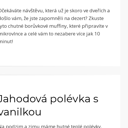
Očekáváte návštěvu, která už je skoro ve dveřích a
došlo vám, že jste zapomněli na dezert? Zkuste
tyto chutné borůvkové muffiny, které připravíte v
mikrovlnce a celé vám to nezabere více jak 10
minut!
Jahodová polévka s
vanilkou
Na podzim a zimu máme hutné teplé polévky,