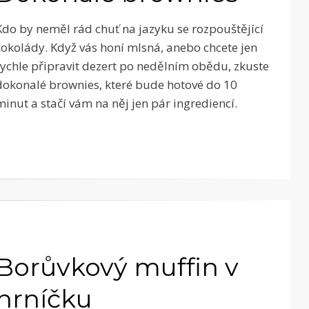
Kdo by neměl rád chuť na jazyku se rozpouštějící
čokolády. Když vás honí mlsná, anebo chcete jen
rychle připravit dezert po nedělním obědu, zkuste
dokonalé brownies, které bude hotové do 10
minut a stačí vám na něj jen pár ingrediencí.
Borůvkový muffin v
hrníčku