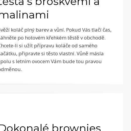
těsta s broskvemi a
malinami
Svěží koláč plný barev a vůní. Pokud Vás tlačí čas,
sáhněte po hotovém křehkém těstě v obchodě.
Chcete-li si užít přípravu koláče od samého
začátku, připravte si těsto vlastní. Vůně másla
spolu s letním ovocem Vám bude tou pravou
odměnou.
Dokonalé brownies