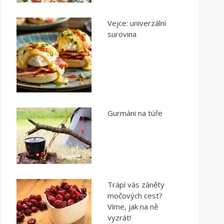
Vejce: univerzální
surovina
Gurmáni na túře
Trápí vás záněty
močových cest?
Víme, jak na ně
vyzrát!