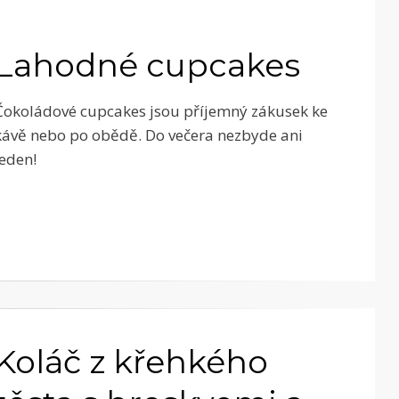
Lahodné cupcakes
Čokoládové cupcakes jsou příjemný zákusek ke
kávě nebo po obědě. Do večera nezbyde ani
jeden!
Koláč z křehkého