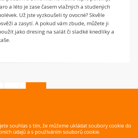
jaro a léto je zase časem vlažných a studených
polévek. Už jste vyzkoušeli ty ovocné? Skvěle
osvěží a zasytí. A pokud vám zbude, můžete ji
použít jako dresing na salát či sladké knedlíky a
kaše.
GE
PAGE
PAGE
2
3
ujete souhlas s tím, že můžeme ukládat soubory cookie do
bních údajů
a s
používáním souborů cookie
.