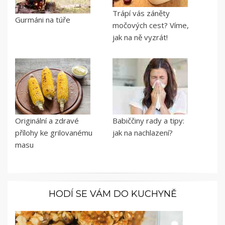
Trápí vás záněty
Gurmáni na túře
močových cest? Víme,
jak na ně vyzrát!
Originální a zdravé
Babiččiny rady a tipy:
přílohy ke grilovanému
jak na nachlazení?
masu
HODÍ SE VÁM DO KUCHYNĚ