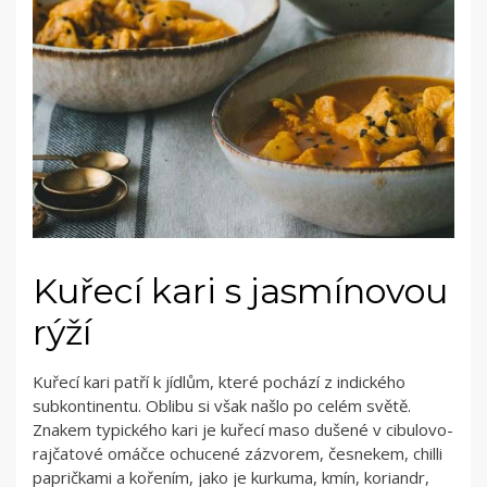
Kuřecí kari s jasmínovou
rýží
Kuřecí kari patří k jídlům, které pochází z indického
subkontinentu. Oblibu si však našlo po celém světě.
Znakem typického kari je kuřecí maso dušené v cibulovo-
rajčatové omáčce ochucené zázvorem, česnekem, chilli
papričkami a kořením, jako je kurkuma, kmín, koriandr,