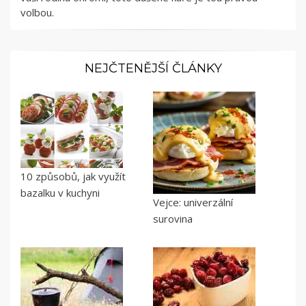
volbou.
NEJČTENĚJŠÍ ČLÁNKY
10 způsobů, jak využít
bazalku v kuchyni
Vejce: univerzální
surovina