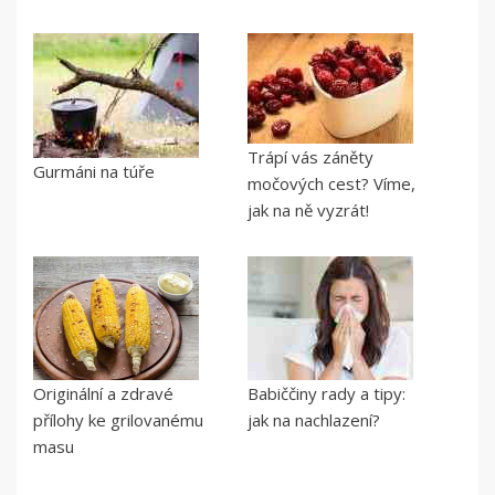
Trápí vás záněty
Gurmáni na túře
močových cest? Víme,
jak na ně vyzrát!
Originální a zdravé
Babiččiny rady a tipy:
přílohy ke grilovanému
jak na nachlazení?
masu