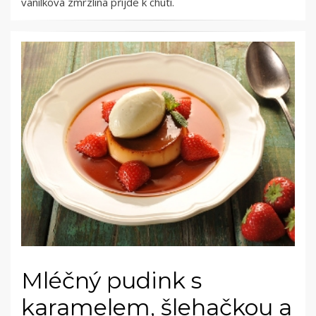
vanilková zmrzlina přijde k chuti.
Mléčný pudink s
karamelem, šlehačkou a