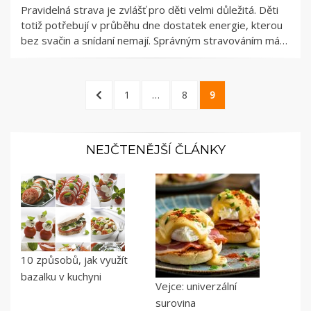
Pravidelná strava je zvlášť pro děti velmi důležitá. Děti
totiž potřebují v průběhu dne dostatek energie, kterou
bez svačin a snídaní nemají. Správným stravováním má…
Stránkování
PREVIOUS
PAGE
PAGE
PAGE
1
…
8
9
příspěvků
PAGE
NEJČTENĚJŠÍ ČLÁNKY
10 způsobů, jak využít
bazalku v kuchyni
Vejce: univerzální
surovina