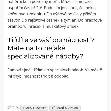
naběračku a ponorný mixér. Můžu ji zamrazit,
uspořím čas příště. Podusím jen cibuli, česnek a
kořenovou zeleninu. Do dýňové polévky přidám
zázvor. Do rajčatové česnek a tymián. Do hrachové
bramboru, hrášek a muškátový oříšek.
Třídíte ve vaší domácnosti?
Máte na to nějaké
specializované nádoby?
Samozřejmě, třídím do speciálních nádob. Ve městě
mi chybí možnost třídit bioodpad.
POSTED
ŠTÍTKY:
BIOPOTRAVINY
TŘÍDĚNÍ ODPADU