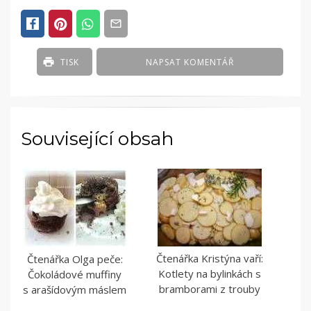
IN
ČLÁNKY
TISK
NAPSAT KOMENTÁŘ
Související obsah
Čtenářka Kristýna vaří:
Čtenářka Olga peče:
Kotlety na bylinkách s
Čokoládové muffiny
bramborami z trouby
s arašídovým máslem