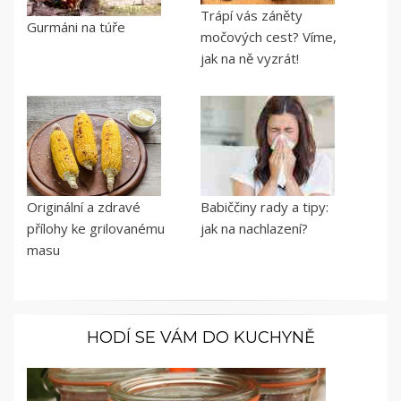
Trápí vás záněty
Gurmáni na túře
močových cest? Víme,
jak na ně vyzrát!
Originální a zdravé
Babiččiny rady a tipy:
přílohy ke grilovanému
jak na nachlazení?
masu
HODÍ SE VÁM DO KUCHYNĚ