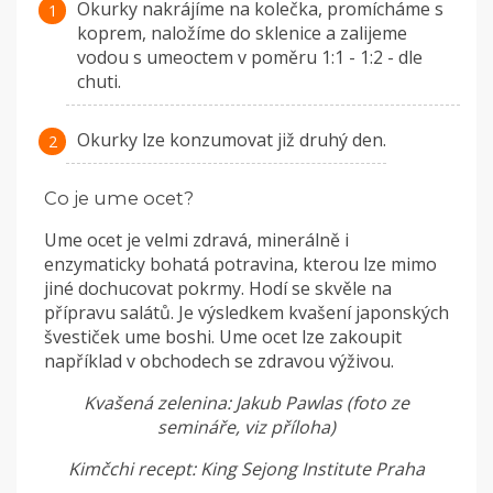
Okurky nakrájíme na kolečka, promícháme s
koprem, naložíme do sklenice a zalijeme
vodou s umeoctem v poměru 1:1 - 1:2 - dle
chuti.
Okurky lze konzumovat již druhý den.
Co je ume ocet?
Ume ocet je velmi zdravá, minerálně i
enzymaticky bohatá potravina, kterou lze mimo
jiné dochucovat pokrmy. Hodí se skvěle na
přípravu salátů. Je výsledkem kvašení japonských
švestiček ume boshi. Ume ocet lze zakoupit
například v obchodech se zdravou výživou.
Kvašená zelenina: Jakub Pawlas (foto ze
semináře, viz příloha)
Kimčchi recept: King Sejong Institute Praha