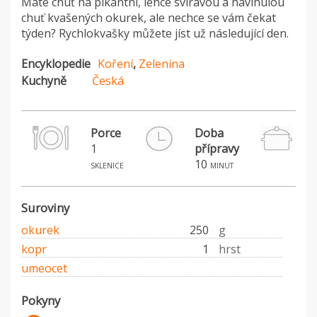
Máte chuť na pikantní, lehce svíravou a navinulou
chuť kvašených okurek, ale nechce se vám čekat
týden? Rychlokvašky můžete jíst už následující den.
Encyklopedie
Koření
,
Zelenina
Kuchyně
Česká
Porce
Doba
1
přípravy
10
sklenice
minut
Suroviny
okurek
250
g
kopr
1
hrst
umeocet
Pokyny