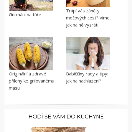
Trápí vás záněty
Gurmáni na túře
močových cest? Víme,
jak na ně vyzrát!
Originální a zdravé
Babiččiny rady a tipy:
přílohy ke grilovanému
jak na nachlazení?
masu
HODÍ SE VÁM DO KUCHYNĚ