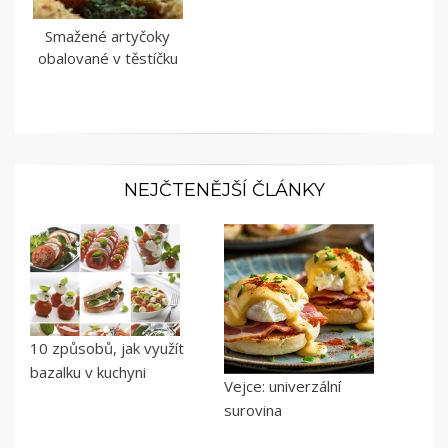
Smažené artyčoky
obalované v těstíčku
NEJČTENĚJŠÍ ČLÁNKY
10 způsobů, jak využít
bazalku v kuchyni
Vejce: univerzální
surovina