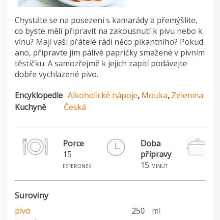
Chystáte se na posezení s kamarády a přemýšlíte,
co byste měli připravit na zakousnutí k pivu nebo k
vínu? Mají vaši přátelé rádi něco pikantního? Pokud
ano, připravte jim pálivé papričky smažené v pivním
těstíčku. A samozřejmě k jejich zapití podávejte
dobře vychlazené pivo.
Encyklopedie
Alkoholické nápoje
,
Mouka
,
Zelenina
Kuchyně
Česká
Porce
Doba
15
přípravy
15
feferonek
minut
Suroviny
pivo
250
ml