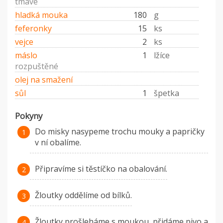
tmavé
hladká mouka
180
g
feferonky
15
ks
vejce
2
ks
máslo
1
lžíce
rozpuštěné
olej na smažení
sůl
1
špetka
Pokyny
Do misky nasypeme trochu mouky a papričky
v ní obalíme.
Připravíme si těstíčko na obalování.
Žloutky oddělíme od bílků.
Žloutky prošleháme s moukou, přidáme pivo a