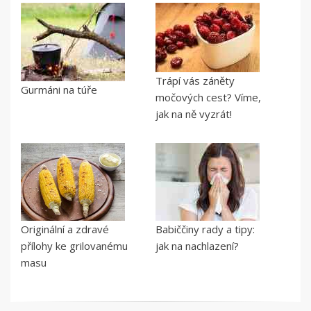
Trápí vás záněty
Gurmáni na túře
močových cest? Víme,
jak na ně vyzrát!
Originální a zdravé
Babiččiny rady a tipy:
přílohy ke grilovanému
jak na nachlazení?
masu