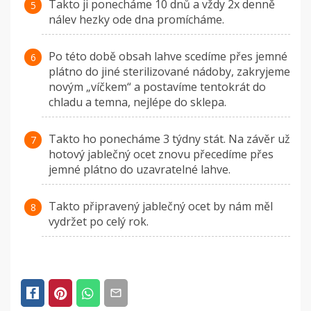
Takto ji ponecháme 10 dnů a vždy 2x denně
nálev hezky ode dna promícháme.
Po této době obsah lahve scedíme přes jemné
plátno do jiné sterilizované nádoby, zakryjeme
novým „víčkem“ a postavíme tentokrát do
chladu a temna, nejlépe do sklepa.
Takto ho ponecháme 3 týdny stát. Na závěr už
hotový jablečný ocet znovu přecedíme přes
jemné plátno do uzavratelné lahve.
Takto připravený jablečný ocet by nám měl
vydržet po celý rok.