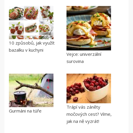
10 způsobů, jak využít
bazalku v kuchyni
Vejce: univerzální
surovina
Trápí vás záněty
Gurmáni na túře
močových cest? Víme,
jak na ně vyzrát!