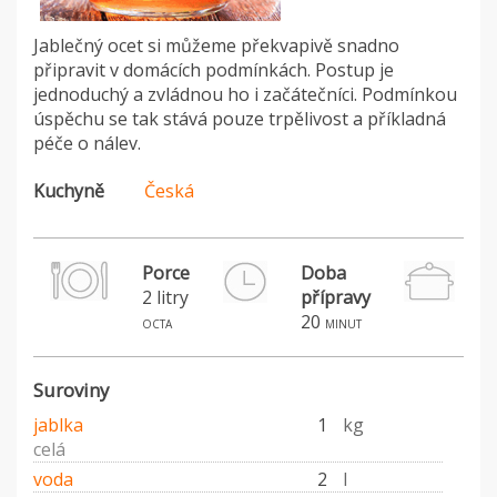
Jablečný ocet si můžeme překvapivě snadno
připravit v domácích podmínkách. Postup je
jednoduchý a zvládnou ho i začátečníci. Podmínkou
úspěchu se tak stává pouze trpělivost a příkladná
péče o nálev.
Kuchyně
Česká
Porce
Doba
2 litry
přípravy
20
octa
minut
Suroviny
jablka
1
kg
celá
voda
2
l