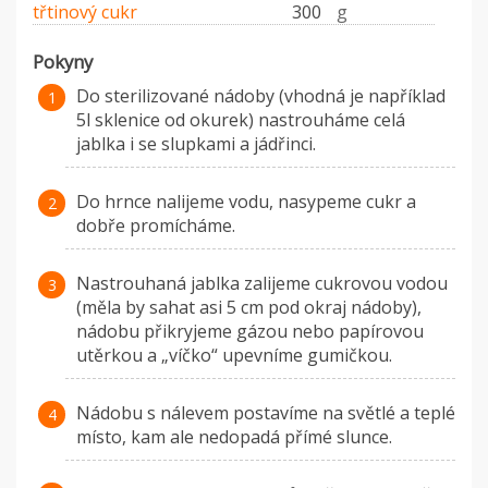
třtinový cukr
300
g
Pokyny
Do sterilizované nádoby (vhodná je například
5l sklenice od okurek) nastrouháme celá
jablka i se slupkami a jádřinci.
Do hrnce nalijeme vodu, nasypeme cukr a
dobře promícháme.
Nastrouhaná jablka zalijeme cukrovou vodou
(měla by sahat asi 5 cm pod okraj nádoby),
nádobu přikryjeme gázou nebo papírovou
utěrkou a „víčko“ upevníme gumičkou.
Nádobu s nálevem postavíme na světlé a teplé
místo, kam ale nedopadá přímé slunce.