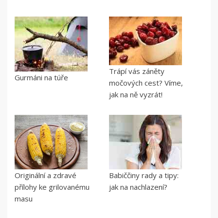
Trápí vás záněty
Gurmáni na túře
močových cest? Víme,
jak na ně vyzrát!
Originální a zdravé
Babiččiny rady a tipy:
přílohy ke grilovanému
jak na nachlazení?
masu