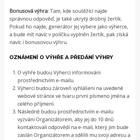
Bonusová výhra:
Tam, kde soutěžící najde
správnou odpověď, je také ukrytý drobný žertík.
Pokud ho najde, generátor jej vybere jako výherce,
a bude mít navíc v políčku vyplněn žertík, pak získá
navíc i bonusovou výhru.
OZNÁMENÍ O VÝHŘE A PŘEDÁNÍ VÝHRY
O výhře budou Výherci informováni
prostřednictvím e-mailu.
Výherci budou zároveň vyhlášeni na uvedené
webové stránce ve tvaru první písmeno jména a
celého příjmení.
Následně budou prostřednictvím e-mailu
vyzváni Organizátorem, aby jej do 10 dnů
kontaktovali odpovědí na e-mail, který jim bude
zaslán Organizátorem a sdělili mu svoji adresu a