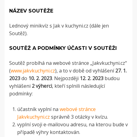
NÁZEV SOUTĚŽE
Lednový minikvíz s Jak v kuchyni.cz (dále jen
Soutěž).
SOUTĚŽ A PODMÍNKY ÚČASTI V SOUTĚŽI
Soutěž probíhá na webové stránce „Jakvkuchyni.cz“
(
www.jakvkuchyni.cz
), a to v době od vyhlášení
27. 1.
2023
do
10
. 2. 2023
.
Nejpozději
12
. 2. 2023
budou
vyhlášeni
2 výherci
, kteří splnili následující
podmínky:
účastník vyplní na
webové stránce
Jakvkuchyni.cz
správně 3 otázky v kvízu.
vyplní svoji e-mailovou adresu, na kterou bude v
případě výhry kontaktován.