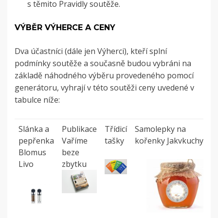
s těmito Pravidly soutěže.
VÝBĚR VÝHERCE A CENY
Dva účastníci (dále jen Výherci), kteří splní
podmínky soutěže a současně budou vybr
áni na
základě náhodného výběru provedeného pomocí
generátoru, vyhrají v této soutěži ceny uvedené v
tabulce níže:
Slánka a
Publikace
Třídicí
Samolepky na
pepřenka
Vaříme
tašky
kořenky
Jakvkuchyni.c
Blomus
beze
Livo
zbytku