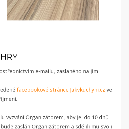
ÝHRY
střednictvím e-mailu, zaslaného na jimi
vedené
facebookové stránce Jakvkuchyni.cz
ve
říjmení.
lu vyzváni Organizátorem, aby jej do 10 dnů
 bude zaslán Organizátorem a sdělili mu svoji