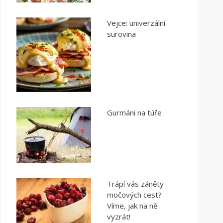
Vejce: univerzální
surovina
Gurmáni na túře
Trápí vás záněty
močových cest?
Víme, jak na ně
vyzrát!