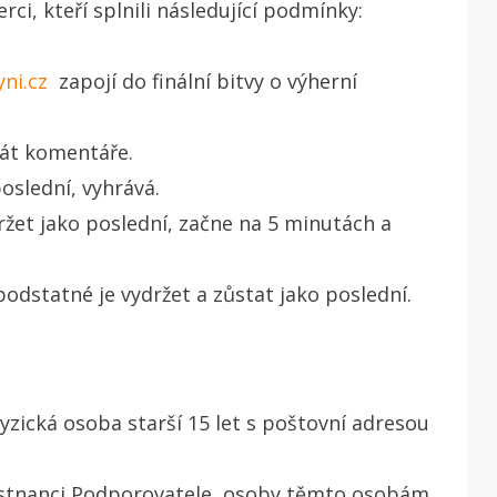
ci, kteří splnili následující podmínky:
yni.cz
zapojí do finální bitvy o výherní
sát komentáře.
oslední, vyhrává.
žet jako poslední, začne na 5 minutách a
odstatné je vydržet a zůstat jako poslední.
zická osoba starší 15 let s poštovní adresou
městnanci Podporovatele, osoby těmto osobám