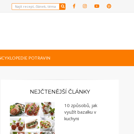
NCYKLOPEDIE POTRAVIN
NEJČTENĚJŠÍ ČLÁNKY
10 způsobů, jak
využít bazalku v
kuchyni