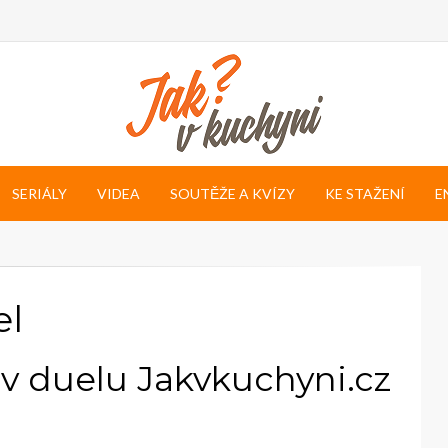
SERIÁLY
VIDEA
SOUTĚŽE A KVÍZY
KE STAŽENÍ
E
el
 v duelu Jakvkuchyni.cz