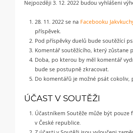
Nejpozději
3. 12. 2022
budou vyhlášeni výher
28. 11. 2022
se na
Facebooku Jakvkuch
příspěvek.
Pod příspěvky duelů bude soutěžící p
Komentář soutěžícího, který zůstane p
Doba, po kterou by měl komentář vydr
bude se postupně zkracovat.
Do komentářů je možné psát cokoliv, p
ÚČAST V SOUTĚŽI
Účastníkem Soutěže může být pouze fy
v České republice.
Z účasti v Soutěži jsou vyloučeni za