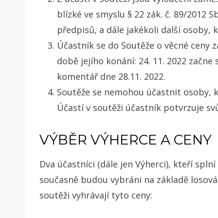
blízké ve smyslu § 22 zák. č. 89/2012 
předpisů, a dále jakékoli další osoby, k
Účastník se do Soutěže o věcné ceny 
době
jejího konání: 24. 11. 2022 začne 
komentář dne 28.11. 2022.
Soutěže se nemohou účastnit osoby, kt
Účastí v soutěži účastník potvrzuje sv
VÝBĚR VÝHERCE A CENY
Dva
účastníci (dále jen Výherci), kteří spl
současně budou vybráni na základě losov
soutěži vyhrávají tyto ceny: