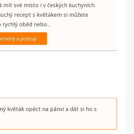
 mít své místo i v českých kuchyních.
uchý recept s květákem si můžete
o rychlý oběd nebo...
uroviny a postup
ený květák opéct na pánvi a dát si ho s