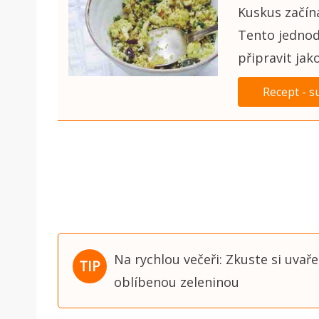
Kuskus začíná
Tento jednod
připravit jak
Recept - s
Na rychlou večeři: Zkuste si uvař
oblíbenou zeleninou