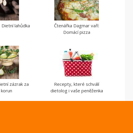
 Dietní lahůdka
Čtenářka Dagmar vaří:
Domácí pizza
ietní zázrak za
Recepty, které schválí
 korun
dietolog i vaše peněženka