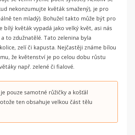
okud nekonzumujte květák smažený), je pro
deálně ten mladý). Bohužel takto může být pro
e bílý květák vypadá jako velký květ, asi nás
 a to zdužnatělé. Tato zelenina byla
olice, zelí či kapusta. Nejčastěji známe bílou
omu, že květenství je po celou dobu růstu
větáky např. zelené či fialové.
uje pouze samotné růžičky a košťál
protože ten obsahuje velkou část tělu