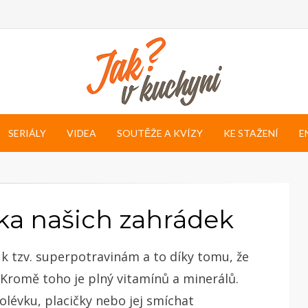
SERIÁLY
VIDEA
SOUTĚŽE A KVÍZY
KE STAŽENÍ
E
dka našich zahrádek
 k tzv. superpotravinám a to díky tomu, že
Kromě toho je plný vitamínů a minerálů.
olévku, placičky nebo jej smíchat