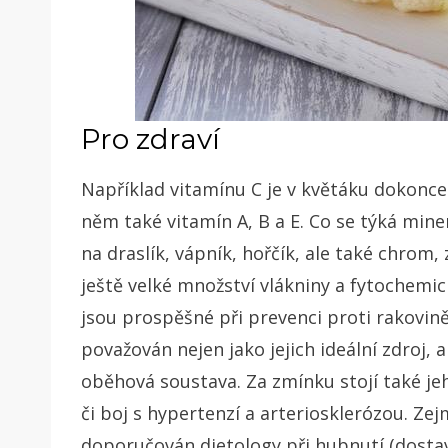
Pro zdraví
Například vitamínu C je v květáku dokonce
něm také vitamín A, B a E. Co se týká miner
na draslík, vápník, hořčík, ale také chrom,
ještě velké množství vlákniny a fytochemic
jsou prospěšné při prevenci proti rakovin
považován nejen jako jejich ideální zdroj, a
oběhová soustava. Za zmínku stojí také je
či boj s hypertenzí a arteriosklerózou. Zej
doporučován dietology při hubnutí (dostavuj