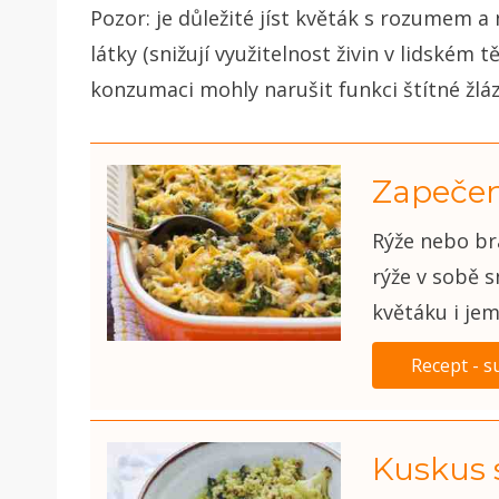
Pozor: je důležité jíst květák s rozumem 
látky (snižují využitelnost živin v lidském
konzumaci mohly narušit funkci štítné žlá
Zapečen
Rýže nebo br
rýže v sobě s
květáku i jem
Recept - s
Kuskus 