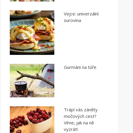
Vejce: univerzální
surovina
Gurmáni na túře
Trápí vás záněty
močových cest?
Víme, jak na ně
vyzrát!