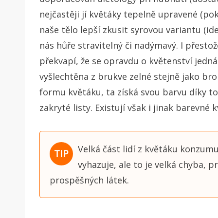
nejčastěji jí květáky tepelně upravené (p
naše tělo lepší zkusit syrovou variantu (i
nás hůře stravitelný či nadýmavý. I přestož
překvapí, že se opravdu o květenství jedná
vyšlechtěna z brukve zelné stejně jako brok
formu květáku, ta získá svou barvu díky t
zakryté listy. Existují však i jinak barevné k
Velká část lidí z květáku konzum
vyhazuje, ale to je velká chyba, 
prospěšných látek.