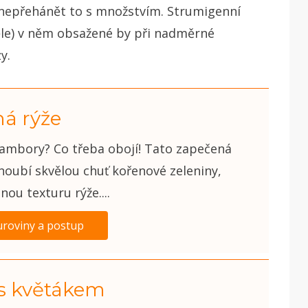
a nepřehánět to s množstvím. Strumigenní
 těle) v něm obsažené by při nadměrné
zy.
á rýže
ambory? Co třeba obojí! Tato zapečená
noubí skvělou chuť kořenové zeleniny,
nou texturu rýže....
uroviny a postup
s květákem