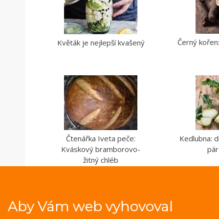
Černý kořen:
Květák je nejlepší kvašený
Čtenářka Iveta peče:
Kedlubna: d
Kváskový bramborovo-
pár
žitný chléb
Aby Vám web vyhovoval