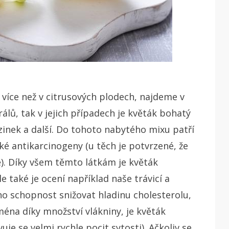
 více než v citrusových plodech, najdeme v
álů, tak v jejich případech je květák bohatý
 zinek a další. Do tohoto nabytého mixu patří
ké antikarcinogeny (u těch je potvrzené, že
ě). Díky všem těmto látkám je květák
le také je ocení například naše trávicí a
ho schopnost snižovat hladinu cholesterolu,
ména díky množství vlákniny, je květák
e se velmi rychle pocit sytosti). Ačkoliv se