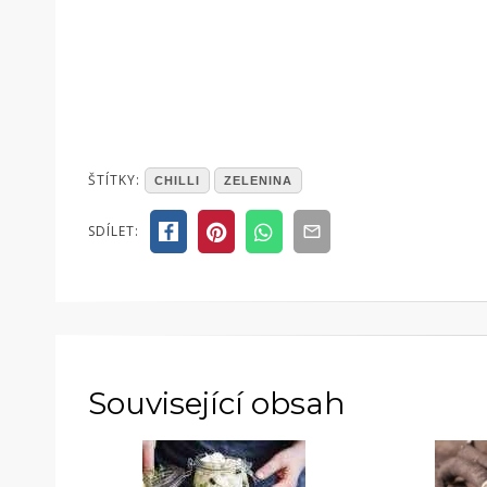
POSTED
ŠTÍTKY:
CHILLI
ZELENINA
IN
ČLÁNKY
SDÍLET:
Související obsah