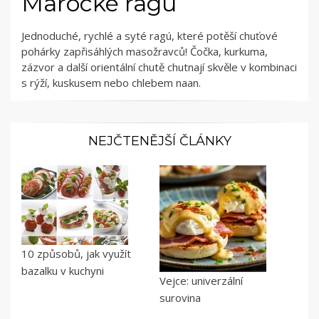
Marocké ragú
Jednoduché, rychlé a syté ragú, které potěší chuťové
pohárky zapřisáhlých masožravců! Čočka, kurkuma,
zázvor a další orientální chutě chutnají skvěle v kombinaci
s rýží, kuskusem nebo chlebem naan.
NEJČTENĚJŠÍ ČLÁNKY
10 způsobů, jak využít
bazalku v kuchyni
Vejce: univerzální
surovina