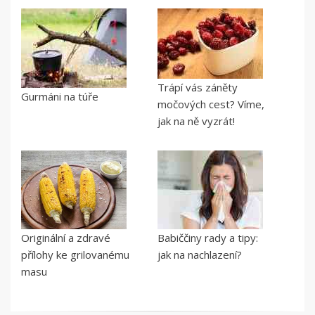
Trápí vás záněty
Gurmáni na túře
močových cest? Víme,
jak na ně vyzrát!
Originální a zdravé
Babiččiny rady a tipy:
přílohy ke grilovanému
jak na nachlazení?
masu