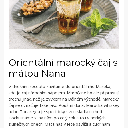
Orientální marocký čaj s
mátou Nana
V dnešním receptu zavítáme do orientálního Maroka,
kde je čaj národním nápojem. Maročané ho ale připravují
trochu jinak, než je zvykem na Dálném východě. Marocký
čaj se označuje také jako Pouštní duna, Marocká whiskey
nebo Touareg a je specifický svou sladkou chutí.
Pochutnáme si na něm po celý rok a to i v horkých
slunečných dnech. Máta nás v létě osvěží a cukr nám