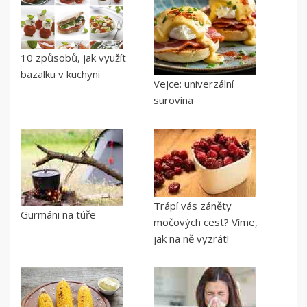
10 způsobů, jak využít
bazalku v kuchyni
Vejce: univerzální
surovina
Trápí vás záněty
Gurmáni na túře
močových cest? Víme,
jak na ně vyzrát!