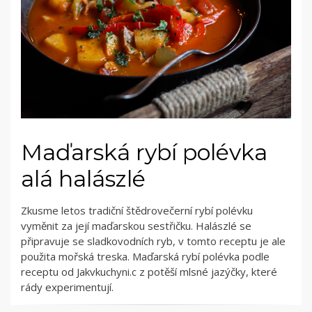
Maďarská rybí polévka
alá halászlé
Zkusme letos tradiční štědrovečerní rybí polévku
vyměnit za její maďarskou sestřičku. Halászlé se
připravuje se sladkovodních ryb, v tomto receptu je ale
použita mořská treska. Maďarská rybí polévka podle
receptu od Jakvkuchyni.c z potěší mlsné jazýčky, které
rády experimentují.