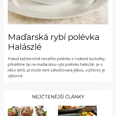
Maďarská rybí polévka
Halászlé
Pokud každoročně nevaříte polévku z rodinné kuchařky,
přinášíme tip na maďarskou rybí polévku halászlé. Je o
něco lehčí, protože není zahušťovaná jíškou, a přesto je
výborná.
NEJČTENĚJŠÍ ČLÁNKY