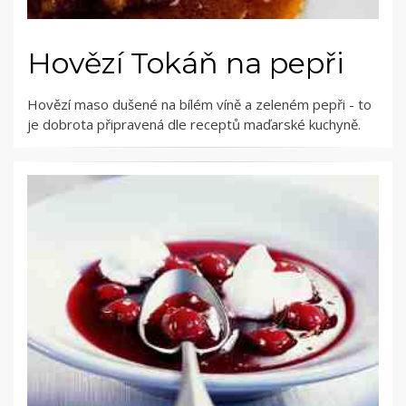
Hovězí Tokáň na pepři
Hovězí maso dušené na bílém víně a zeleném pepři - to
je dobrota připravená dle receptů maďarské kuchyně.