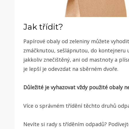
Jak třídit?
Papírové obaly od zeleniny můžete vyhodit
zmáčknutou, sešlápnutou, do kontejneru u
jakkoliv znečištěný, ani od mastnoty a pl
je lepší je odevzdat na sběrném dvoře.
Důležité je vyhazovat vždy použité obaly 
Více o správném třídění těchto druhů od
Nevíte si rady s tříděním odpadů? Podívej