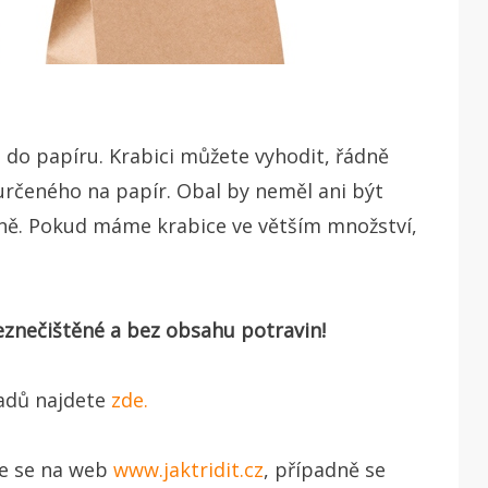
 do papíru. Krabici můžete vyhodit, řádně
rčeného na papír. Obal by neměl ani být
ísně. Pokud máme krabice ve větším množství,
neznečištěné a bez obsahu potravin!
padů najdete
zde.
te se na web
www.jaktridit.cz
, případně se