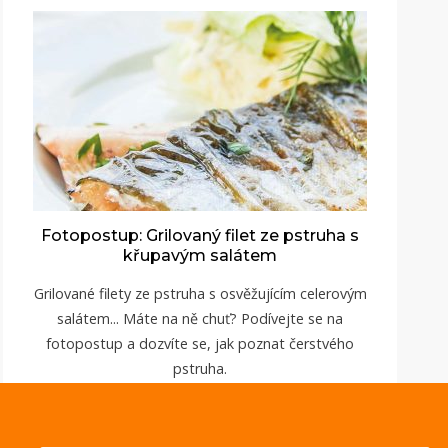
Fotopostup: Grilovaný filet ze pstruha s
křupavým salátem
Grilované filety ze pstruha s osvěžujícím celerovým
salátem... Máte na ně chuť? Podívejte se na
fotopostup a dozvíte se, jak poznat čerstvého
pstruha.
ZOBRAZIT