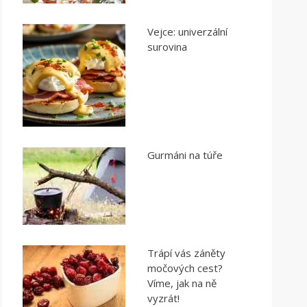
Vejce: univerzální
surovina
Gurmáni na túře
Trápí vás záněty
močových cest?
Víme, jak na ně
vyzrát!