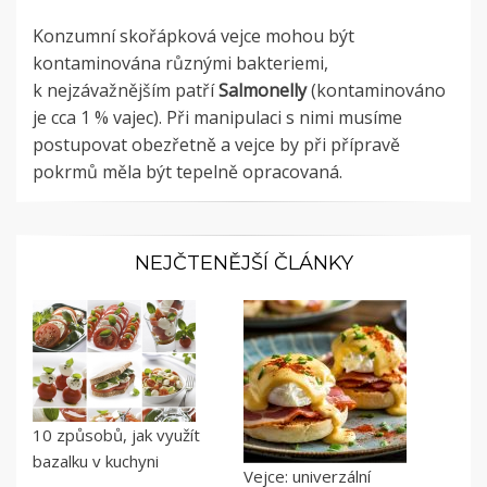
Konzumní skořápková vejce mohou být
kontaminována různými bakteriemi,
k nejzávažnějším patří
Salmonelly
(kontaminováno
je cca 1 % vajec). Při manipulaci s nimi musíme
postupovat obezřetně a vejce by při přípravě
pokrmů měla být tepelně opracovaná.
NEJČTENĚJŠÍ ČLÁNKY
10 způsobů, jak využít
bazalku v kuchyni
Vejce: univerzální