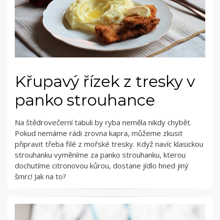
Křupavý řízek z tresky v
panko strouhance
Na štědrovečerní tabuli by ryba neměla nikdy chybět.
Pokud nemáme rádi zrovna kapra, můžeme zkusit
připravit třeba filé z mořské tresky. Když navíc klasickou
strouhanku vyměníme za panko strouhanku, kterou
dochutíme citronovou kůrou, dostane jídlo hned jiný
šmrc! Jak na to?