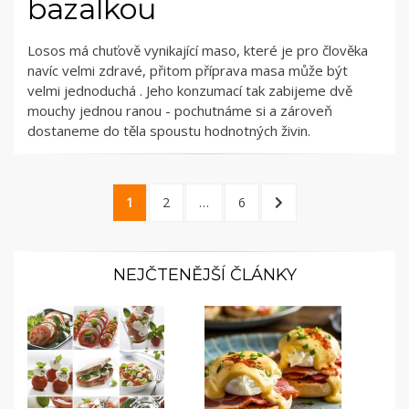
bazalkou
Losos má chuťově vynikající maso, které je pro člověka
navíc velmi zdravé, přitom příprava masa může být
velmi jednoduchá . Jeho konzumací tak zabijeme dvě
mouchy jednou ranou - pochutnáme si a zároveň
dostaneme do těla spoustu hodnotných živin.
Navigace
1
2
…
6
pro
příspěvky
NEJČTENĚJŠÍ ČLÁNKY