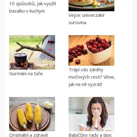
10 způsobů, jak využít
bazalku v kuchyni
Vejce: univerzální
surovina
Trápí vás záněty
Gurmáni na túře
močových cest? Víme,
jak na ně vyzrát!
Originální a zdravé
Babiččiny rady a tipy: