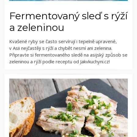
Fermentovaný sleď s rýží
a zeleninou
Kvašené ryby se často servírují i tepelně upravené,
v Asii nejčastěji s rýží a chybět nesmí ani zelenina.
Připravte si fermentovaného sledě na asijský způsob se
zeleninou a rýží podle receptu od Jakvkuchyni.cz!