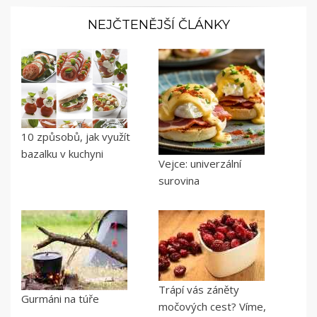
NEJČTENĚJŠÍ ČLÁNKY
10 způsobů, jak využít
bazalku v kuchyni
Vejce: univerzální
surovina
Trápí vás záněty
Gurmáni na túře
močových cest? Víme,