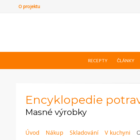
O projektu
RECEPTY
ČLÁNKY
Encyklopedie potra
Masné výrobky
Úvod
Nákup
Skladování
V kuchyni
O