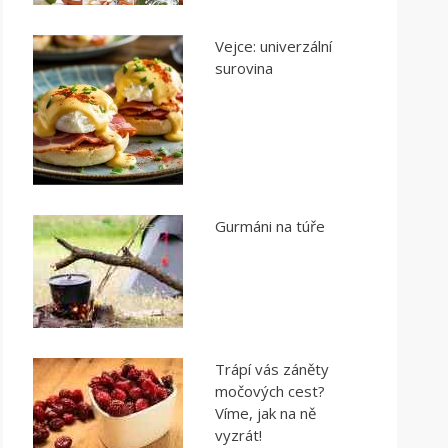
Vejce: univerzální
surovina
Gurmáni na túře
Trápí vás záněty
močových cest?
Víme, jak na ně
vyzrát!