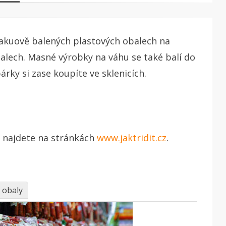
 vakuově balených plastových obalech na
alech. Masné výrobky na váhu se také balí do
rky si zase koupíte ve sklenicích.
ů najdete na stránkách
www.jaktridit.cz
.
 obaly