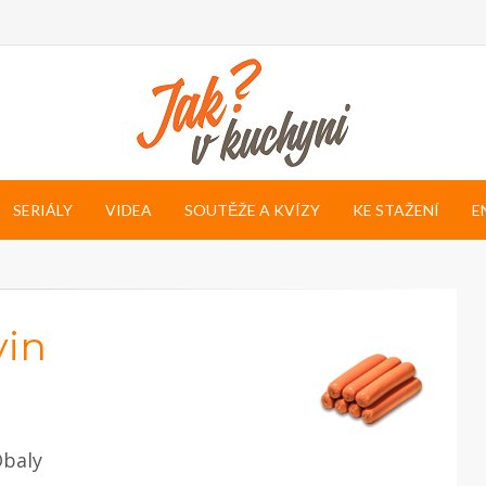
SERIÁLY
VIDEA
SOUTĚŽE A KVÍZY
KE STAŽENÍ
E
vin
baly