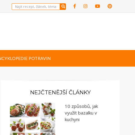
NCYKLOPEDIE POTRAVIN
NEJČTENĚJŠÍ ČLÁNKY
10 způsobů, jak
využít bazalku v
kuchyni