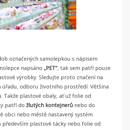
nádob označených samolepkou s nápisem
amolepce napsáno
„PET“
, tak sem patří pouze
stové výrobky. Sledujte proto značení na
úřadu, odboru životního prostředí. Většina
 Takže plastové obaly, ať už folie od
y patří do
žlutých kontejnerů
nebo do
 své obci nebo městě nastavený systém
a především plastové tácky nebo folie od