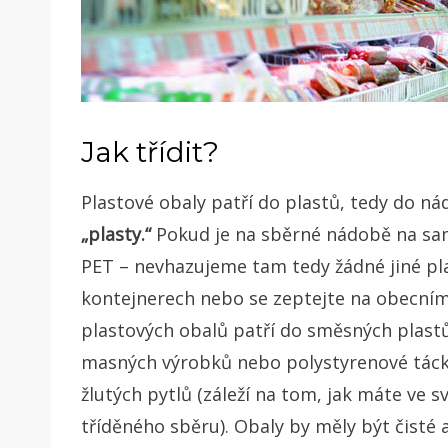
Jak třídit?
Plastové obaly patří do plastů, tedy do 
„plasty.“
Pokud je na sběrné nádobě na s
PET – nevhazujeme tam tedy žádné jiné pla
kontejnerech nebo se zeptejte na obecním 
plastových obalů patří do směsných plastů.
masných výrobků nebo polystyrenové táck
žlutých pytlů (záleží na tom, jak máte ve
tříděného sběru). Obaly by měly být čisté 