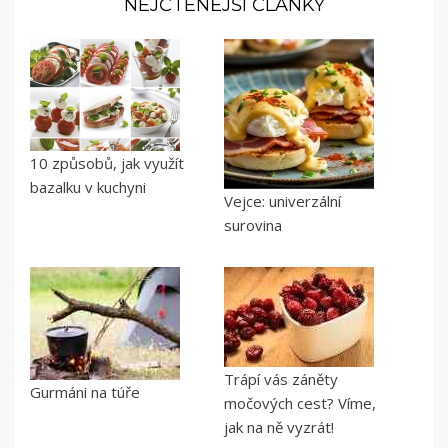
NEJČTENĚJŠÍ ČLÁNKY
10 způsobů, jak využít
bazalku v kuchyni
Vejce: univerzální
surovina
Trápí vás záněty
Gurmáni na túře
močových cest? Víme,
jak na ně vyzrát!