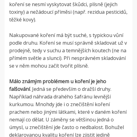
koření se nesmí vyskytovat škůdci, plísně (jejich
toxiny) a nežádoucí příměsi (např. rezidua pesticidů,
těžké kovy).
Nakupované koření má být suché, s typickou vůní
podle druhu. Koření se musí správně skladovat už v
prodejně, tedy v suchu a temnějších koutech (ne na
přímém světle a slunci). Při nesprávném skladování
se v něm mohou začít tvořit plísně.
Málo známým problémem u koření je jeho
falšování
. Jedná se především o dražší druhy.
Například náhrada drahého šafránu levnější
kurkumou. Mnohdy jde i o znečištění koření
prachem nebo jinými látkami, které v daném koření
nemají co dělat. U záměny se většinou jedná o
úmysl, u znečištění jde často o nedbalost. Bohužel
deklarovanou kvalitu koření lze zjistit jedině