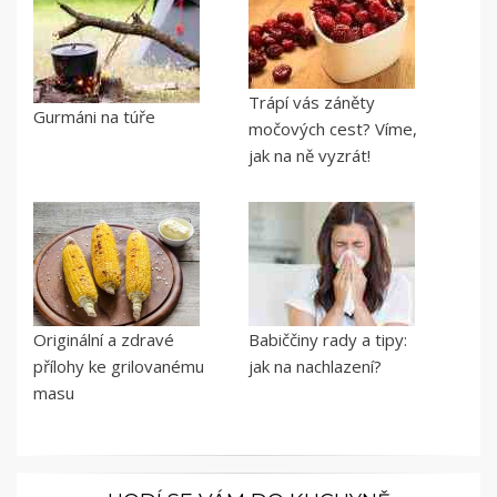
Trápí vás záněty
Gurmáni na túře
močových cest? Víme,
jak na ně vyzrát!
Originální a zdravé
Babiččiny rady a tipy:
přílohy ke grilovanému
jak na nachlazení?
masu