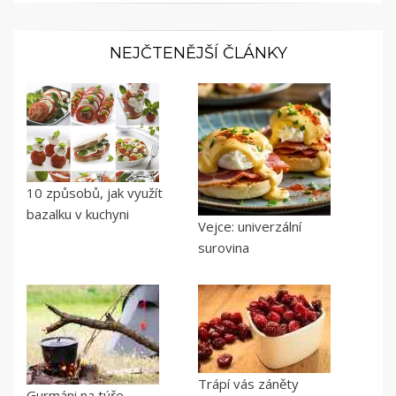
NEJČTENĚJŠÍ ČLÁNKY
10 způsobů, jak využít
bazalku v kuchyni
Vejce: univerzální
surovina
Trápí vás záněty
Gurmáni na túře