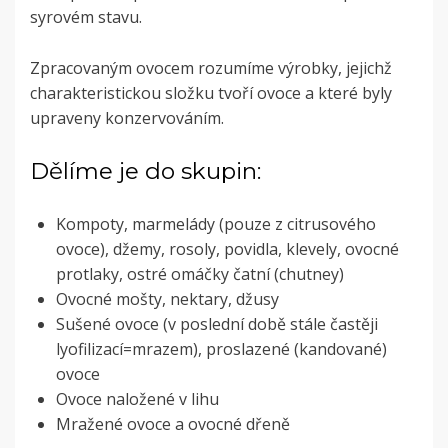
syrovém stavu.
Zpracovaným ovocem rozumíme výrobky, jejichž
charakteristickou složku tvoří ovoce a které byly
upraveny konzervováním.
Dělíme je do skupin:
Kompoty, marmelády (pouze z citrusového
ovoce), džemy, rosoly, povidla, klevely, ovocné
protlaky, ostré omáčky čatní (chutney)
Ovocné mošty, nektary, džusy
Sušené ovoce (v poslední době stále častěji
lyofilizací=mrazem), proslazené (kandované)
ovoce
Ovoce naložené v lihu
Mražené ovoce a ovocné dřeně