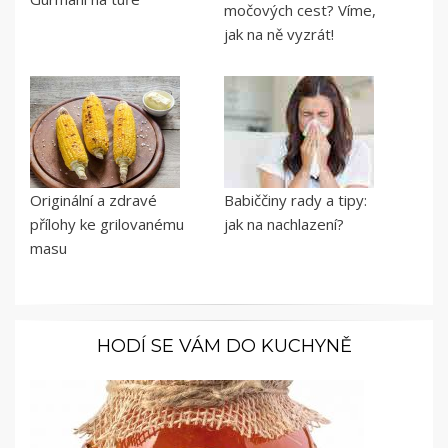
močových cest? Víme,
jak na ně vyzrát!
Originální a zdravé
Babiččiny rady a tipy:
přílohy ke grilovanému
jak na nachlazení?
masu
HODÍ SE VÁM DO KUCHYNĚ