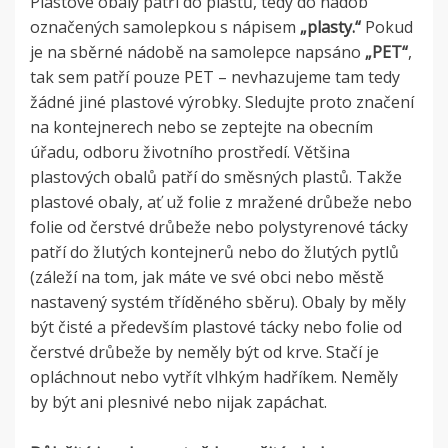
Plastové obaly patří do plastů, tedy do nádob
označených samolepkou s nápisem
„plasty.“
Pokud
je na sběrné nádobě na samolepce napsáno
„PET“
,
tak sem patří pouze PET – nevhazujeme tam tedy
žádné jiné plastové výrobky. Sledujte proto značení
na kontejnerech nebo se zeptejte na obecním
úřadu, odboru životního prostředí. Většina
plastových obalů patří do směsných plastů. Takže
plastové obaly, ať už folie z mražené drůbeže nebo
folie od čerstvé drůbeže nebo polystyrenové tácky
patří do žlutých kontejnerů nebo do žlutých pytlů
(záleží na tom, jak máte ve své obci nebo městě
nastavený systém tříděného sběru). Obaly by měly
být čisté a především plastové tácky nebo folie od
čerstvé drůbeže by neměly být od krve. Stačí je
opláchnout nebo vytřít vlhkým hadříkem. Neměly
by být ani plesnivé nebo nijak zapáchat.