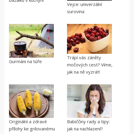
Vejce: univerzální
surovina
Trápí vás záněty
Gurmáni na túře
močových cest? Víme,
jak na ně vyzrát!
Originální a zdravé
Babiččiny rady a tipy:
přílohy ke grilovanému
jak na nachlazení?