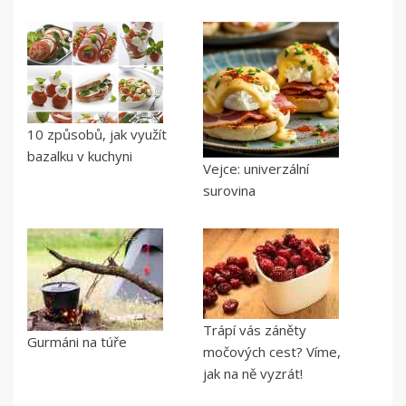
10 způsobů, jak využít
bazalku v kuchyni
Vejce: univerzální
surovina
Trápí vás záněty
Gurmáni na túře
močových cest? Víme,
jak na ně vyzrát!