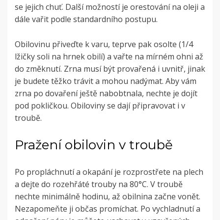
se jejich chuť. Další možností je orestování na oleji a
dále vařit podle standardního postupu.
Obilovinu přiveďte k varu, teprve pak osolte (1/4
lžičky soli na hrnek obilí) a vařte na mírném ohni až
do změknutí. Zrna musí být provařená i uvnitř, jinak
je budete těžko trávit a mohou nadýmat. Aby vám
zrna po dovaření ještě nabobtnala, nechte je dojít
pod pokličkou. Obiloviny se dají připravovat i v
troubě.
Pražení obilovin v troubě
Po propláchnutí a okapání je rozprostřete na plech
a dejte do rozehřáté trouby na 80°C. V troubě
nechte minimálně hodinu, až obilnina začne vonět.
Nezapomeňte ji občas promíchat. Po vychladnutí a