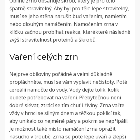
Obilné zrno obsahuje škrob, který je pro tělo
špatně stravitelný. Aby byl pro tělo lépe stravitelný,
musí se jeho stěna narušit buď vařením, namletím
nebo dlouhým namáčením. Namočením zrna v
klíčku začnou probíhat reakce, kterékteré následně
zvýší stravitelnost proteinů a škrobů.
Vaření celých zrn
Nejprve obiloviny pořádně a velmi důkladně
propláchněte, musí se vám vyplavit nečistoty. Poté
cereálii namočte do vody. Vody dejte tolik, kolik
budete potřebovat na vaření. Přebytečnou není
dobré slévat, ztrácí se tím chuť i živiny. Zrna vařte
vždy v hrnci se silným dnem a těžkou poklicí tak,
aby unikalo co nejméně páry a pokrm se nepřipálil.
Je možnost také místo namáčení zrna opražit
nasucho v troubě. Zrna se poté lépe uvaří a zlepší