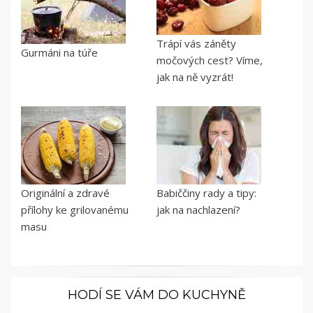
Trápí vás záněty
Gurmáni na túře
močových cest? Víme,
jak na ně vyzrát!
Originální a zdravé
Babiččiny rady a tipy:
přílohy ke grilovanému
jak na nachlazení?
masu
HODÍ SE VÁM DO KUCHYNĚ