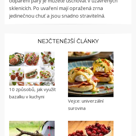
odpaření páry je můžete uschovat v uzavřených
sklenicích. Po uvaření mají opražená zrna
jedinečnou chuť a jsou snadno stravitelná.
NEJČTENĚJŠÍ ČLÁNKY
10 způsobů, jak využít
bazalku v kuchyni
Vejce: univerzální
surovina