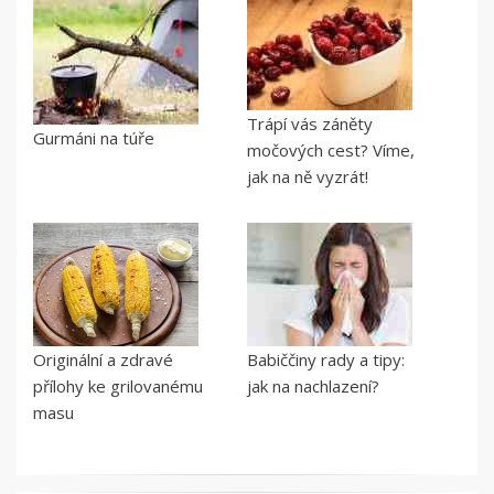
Trápí vás záněty
Gurmáni na túře
močových cest? Víme,
jak na ně vyzrát!
Originální a zdravé
Babiččiny rady a tipy:
přílohy ke grilovanému
jak na nachlazení?
masu