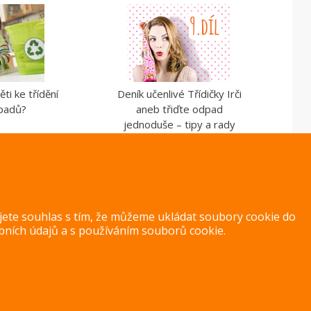
ěti ke třídění
Deník učenlivé Třídičky Irči
padů?
aneb třiďte odpad
jednoduše – tipy a rady
ujete souhlas s tím, že můžeme ukládat soubory cookie do
bních údajů
a s
používáním souborů cookie
.
Copyright 2014 – 2026 –
Jak v kuchyni
Zásady ochrany osobních úd