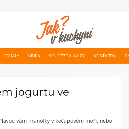
SERIÁLY
VIDEA
SOUTĚŽE A KVÍZY
KE STAŽENÍ
E
em jogurtu ve
 Plavou vám hranolky v kečupovém moři, nebo