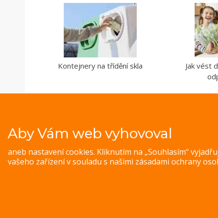
Kontejnery na třídění skla
Jak vést d
od
Aby Vám web vyhovoval
aneb nastavení cookies. Kliknutím na „Souhlasím“ vyjadř
vašeho zařízení v souladu s našimi
zásadami ochrany oso
© 
Magazine WordPress Themes
by DesignOrbital