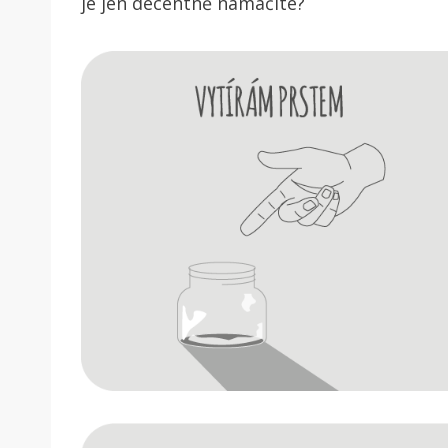
je jen decentně namáčíte?