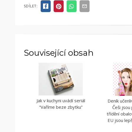
ČLÁNKY
SDÍLET:
Související obsah
Jak v kuchyni uvádí seriál
Deník učenliv
“Vaříme beze zbytku”
Češi jsou
třídění obal
EU jsou lepš