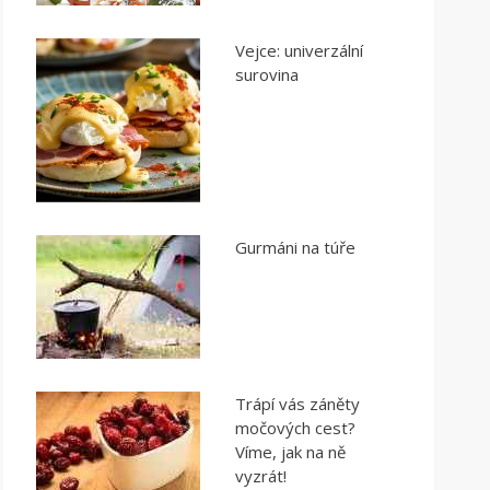
Vejce: univerzální
surovina
Gurmáni na túře
Trápí vás záněty
močových cest?
Víme, jak na ně
vyzrát!