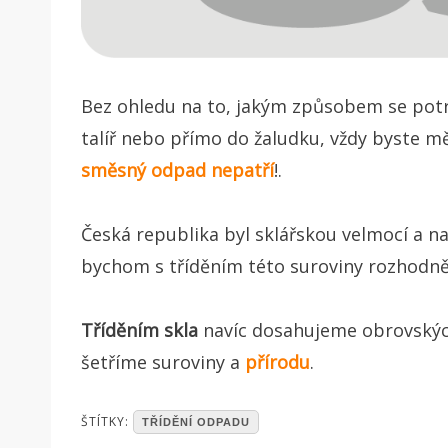
Bez ohledu na to, jakým způsobem se pot
talíř nebo přímo do žaludku, vždy byste m
směsný odpad nepatří
!.
Česká republika byl sklářskou velmocí a naši
bychom s tříděním této suroviny rozhodně
Tříděním skla
navíc dosahujeme obrovských
šetříme suroviny a
přírodu
.
POSTED
ŠTÍTKY:
TŘÍDĚNÍ ODPADU
IN