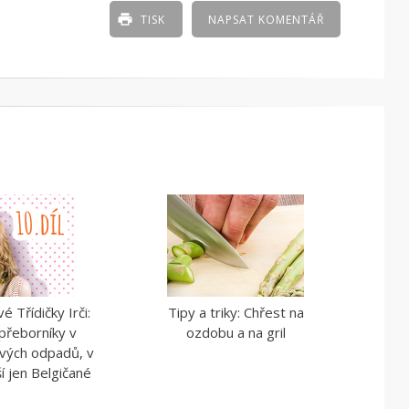
TISK
NAPSAT KOMENTÁŘ
é Třídičky Irči:
Tipy a triky: Chřest na
 přeborníky v
ozdobu a na gril
ových odpadů, v
í jen Belgičané