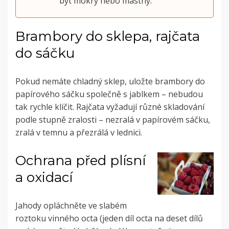
být mokrý nebo mastný.
Brambory do sklepa, rajčata
do sáčku
Pokud nemáte chladný sklep, uložte brambory do
papírového sáčku společně s jablkem – nebudou
tak rychle klíčit. Rajčata vyžadují různé skladování
podle stupně zralosti – nezralá v papírovém sáčku,
zralá v temnu a přezrálá v lednici.
Ochrana před plísní
a oxidací
Jahody opláchněte ve slabém
roztoku vinného octa (jeden díl octa na deset dílů