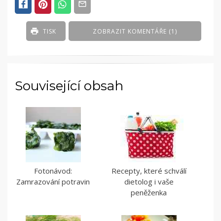
Z
ŘADY
-
TISK
ZOBRAZIT KOMENTÁŘE (1)
PEČIVO
A
CUKRÁŘSKÉ
VÝROBKY
Související obsah
Fotonávod:
Recepty, které schválí
Zamrazování potravin
dietolog i vaše
peněženka