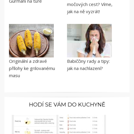
Gurmáni na túře
močových cest? Víme,
jak na ně vyzrát!
Originální a zdravé
Babiččiny rady a tipy:
přílohy ke grilovanému
jak na nachlazení?
masu
HODÍ SE VÁM DO KUCHYNĚ