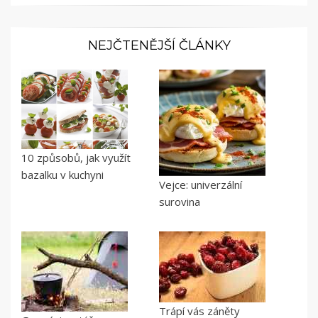
NEJČTENĚJŠÍ ČLÁNKY
10 způsobů, jak využít
bazalku v kuchyni
Vejce: univerzální
surovina
Trápí vás záněty