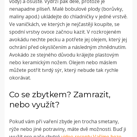
vody) a osušte. Vydrží pak déle, protože je
nenapadne plíseň. Malé bobulové plody (borůvky,
maliny apod.) ukládejte do chladničky v jedné vrstvě.
Ve vaničkách, ve kterých je nejčastěji koupíte, se
spodní vrstvy ovoce začnou kazit. V rozkrojeném
avokádu nechte pecku a potřete jej olejem, který jej
ochrání před okysličením a následným zhnědnutím.
Avokádo ze stejného důvodu krájejte plastovým
nebo keramickým nožem. Olejem nebo máslem
můžete potřít tvrdý sýr, který nebude tak rychle
okorávat.
Co se zbytkem? Zamrazit,
nebo využít?
Pokud vám při vaření zbyde jen trocha smetany,
rýže nebo jiné potraviny, máte dvě možnosti. Buď ji
využít pro naše chytré
video recepty Vaříme beze