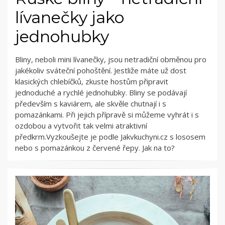
lívanečky jako
jednohubky
Bliny, neboli mini lívanečky, jsou netradiční obměnou pro
jakékoliv sváteční pohoštění. Jestliže máte už dost
klasických chlebíčků, zkuste hostům připravit
jednoduché a rychlé jednohubky. Bliny se podávají
především s kaviárem, ale skvěle chutnají i s
pomazánkami. Při jejich přípravě si můžeme vyhrát i s
ozdobou a vytvořit tak velmi atraktivní
předkrm.Vyzkoušejte je podle Jakvkuchyni.cz s lososem
nebo s pomazánkou z červené řepy. Jak na to?