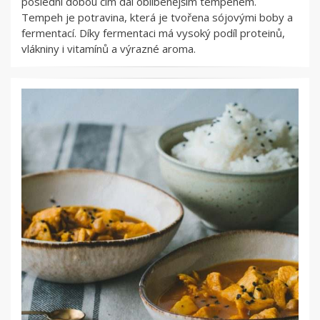
poslední dobou čím dál oblíbenějším tempehem.
Tempeh je potravina, která je tvořena sójovými boby a
fermentací. Díky fermentaci má vysoký podíl proteinů,
vlákniny i vitamínů a výrazné aroma.