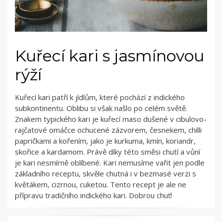
Kuřecí kari s jasmínovou
rýží
Kuřecí kari patří k jídlům, které pochází z indického
subkontinentu. Oblibu si však našlo po celém světě.
Znakem typického kari je kuřecí maso dušené v cibulovo-
rajčatové omáčce ochucené zázvorem, česnekem, chilli
papričkami a kořením, jako je kurkuma, kmín, koriandr,
skořice a kardamom. Právě díky této směsi chutí a vůní
je kari nesmírně oblíbené. Kari nemusíme vařit jen podle
základního receptu, skvěle chutná i v bezmasé verzi s
květákem, cizrnou, cuketou. Tento recept je ale ne
přípravu tradičního indického kari. Dobrou chuť!