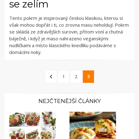
se zelím
Tento pokrm je inspirovaný českou klasikou, kterou si
však mohou dopřát i ti, co zrovna masu neholdují. Pokrm
se skládá ze zdravějších surovin, přitom voní a chutná
báječně, i když je maso nahrazeno veganskými
nudličkami a místo klasického knedlíku podáváme s
domácími noky.
Stránkování
PREVIOUS
PAGE
PAGE
PAGE
1
2
3
příspěvků
PAGE
NEJČTENĚJŠÍ ČLÁNKY