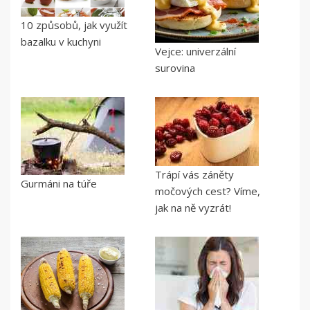
10 způsobů, jak využít
bazalku v kuchyni
Vejce: univerzální
surovina
Trápí vás záněty
Gurmáni na túře
močových cest? Víme,
jak na ně vyzrát!