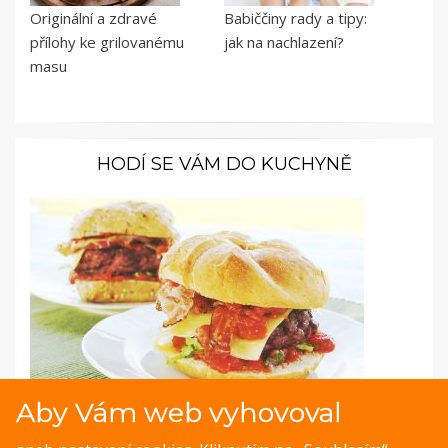
Originální a zdravé
Babiččiny rady a tipy:
přílohy ke grilovanému
jak na nachlazení?
masu
HODÍ SE VÁM DO KUCHYNĚ
Aby Vám web vyhovoval
Fotopostup: Domácí hamburger