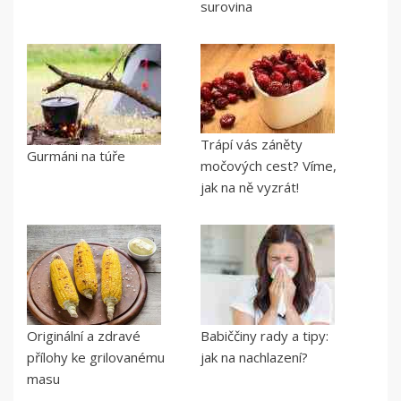
surovina
Trápí vás záněty
Gurmáni na túře
močových cest? Víme,
jak na ně vyzrát!
Originální a zdravé
Babiččiny rady a tipy:
přílohy ke grilovanému
jak na nachlazení?
masu