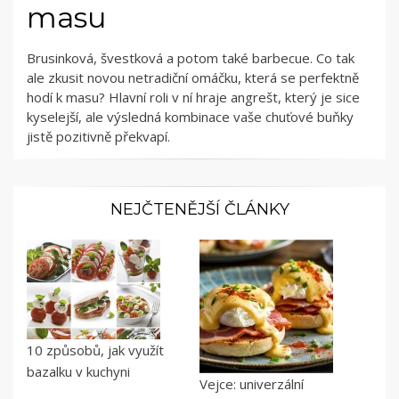
masu
Brusinková, švestková a potom také barbecue. Co tak
ale zkusit novou netradiční omáčku, která se perfektně
hodí k masu? Hlavní roli v ní hraje angrešt, který je sice
kyselejší, ale výsledná kombinace vaše chuťové buňky
jistě pozitivně překvapí.
NEJČTENĚJŠÍ ČLÁNKY
10 způsobů, jak využít
bazalku v kuchyni
Vejce: univerzální