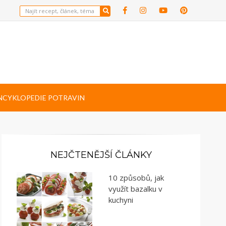
NCYKLOPEDIE POTRAVIN
NEJČTENĚJŠÍ ČLÁNKY
10 způsobů, jak
využít bazalku v
kuchyni