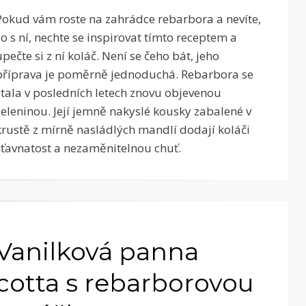
Pokud vám roste na zahrádce rebarbora a nevíte,
co s ní, nechte se inspirovat tímto receptem a
upečte si z ní koláč. Není se čeho bát, jeho
příprava je poměrně jednoduchá. Rebarbora se
stala v posledních letech znovu objevenou
zeleninou. Její jemně nakyslé kousky zabalené v
krustě z mírně nasládlých mandlí dodají koláči
šťavnatost a nezaměnitelnou chuť.
Vanilková panna
cotta s rebarborovou