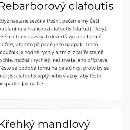
Rebarborový clafoutis
Když nastane sezóna třešní, pečeme my Češi
bublaninu a Francouzi clafoutis [klafuti]. I když
většina francouzských dezertů vypadá hodně
složitě, v tomto případě je to naopak. Tento
moučník je hodně rychlý a zmizí z talíře stejně
rychle, možná i rychleji, než trvala jeho příprava.
Těsto se podobá tomu na palačinky, proto by se
měl jíst clafoutis teplý nebo vlažný, aby těsto
nespadlo. Jak na to?
Křehký mandlový