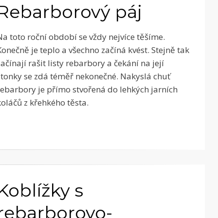
Rebarborový páj
Na toto roční období se vždy nejvíce těšíme.
Konečně je teplo a všechno začíná kvést. Stejně tak
začínají rašit listy rebarbory a čekání na její
stonky se zdá téměř nekonečné. Nakyslá chuť
rebarbory je přímo stvořená do lehkých jarních
koláčů z křehkého těsta.
Koblížky s
rebarborovo-