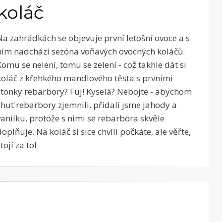
koláč
Na zahrádkách se objevuje první letošní ovoce a s
ním nadchází sezóna voňavých ovocných koláčů.
Komu se nelení, tomu se zelení - což takhle dát si
koláč z křehkého mandlového těsta s prvními
stonky rebarbory? Fuj! Kyselá? Nebojte - abychom
chuť rebarbory zjemnili, přidali jsme jahody a
vanilku, protože s nimi se rebarbora skvěle
doplňuje. Na koláč si sice chvíli počkáte, ale věřte,
tojí za to!