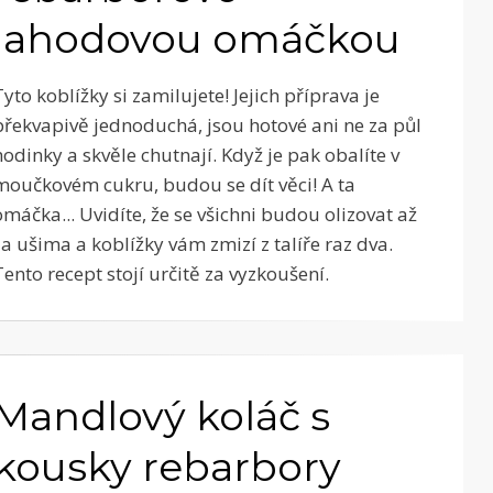
jahodovou omáčkou
Tyto koblížky si zamilujete! Jejich příprava je
překvapivě jednoduchá, jsou hotové ani ne za půl
hodinky a skvěle chutnají. Když je pak obalíte v
moučkovém cukru, budou se dít věci! A ta
omáčka... Uvidíte, že se všichni budou olizovat až
za ušima a koblížky vám zmizí z talíře raz dva.
Tento recept stojí určitě za vyzkoušení.
Mandlový koláč s
kousky rebarbory