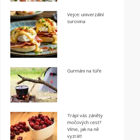
Vejce: univerzální
surovina
Gurmáni na túře
Trápí vás záněty
močových cest?
Víme, jak na ně
vyzrát!