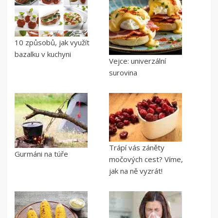
10 způsobů, jak využít
bazalku v kuchyni
Vejce: univerzální
surovina
Trápí vás záněty
Gurmáni na túře
močových cest? Víme,
jak na ně vyzrát!