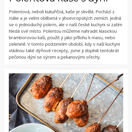
Polentová, neboli kukuřičná, kaše je skvělá. Pochází z
Itálie a je velmi oblíbená v jihoevropských zemích. Jedná
se o jednoduchý pokrm, ale v naší české kuchyni si zatím
hledá své místo. Polentou můžeme nahradit klasickou
bramborovou kaši, použít ji jako přílohu k masu, nebo
zelenině. V tomto podzimním období, kdy v naší kuchyni
vládnou také dýňové recepty, jsme ji doplnili tentokrát
pečenou dýní se sýrem a pekanovými ořechy.