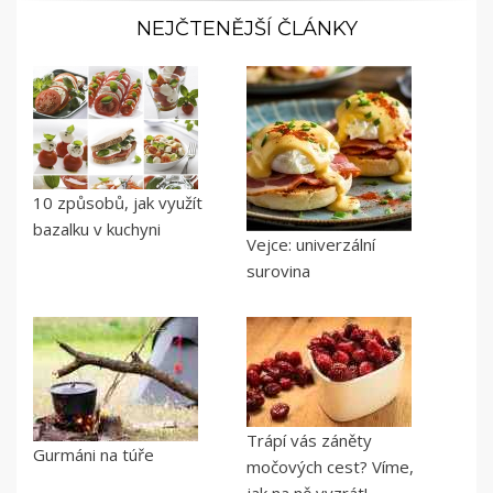
NEJČTENĚJŠÍ ČLÁNKY
10 způsobů, jak využít
bazalku v kuchyni
Vejce: univerzální
surovina
Trápí vás záněty
Gurmáni na túře
močových cest? Víme,
jak na ně vyzrát!