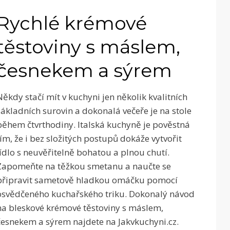
Rychlé krémové
těstoviny s máslem,
česnekem a sýrem
Někdy stačí mít v kuchyni jen několik kvalitních
základních surovin a dokonalá večeře je na stole
během čtvrthodiny. Italská kuchyně je pověstná
tím, že i bez složitých postupů dokáže vytvořit
jídlo s neuvěřitelně bohatou a plnou chutí.
Zapomeňte na těžkou smetanu a naučte se
připravit sametově hladkou omáčku pomocí
osvědčeného kuchařského triku. Dokonalý návod
na bleskové krémové těstoviny s máslem,
česnekem a sýrem najdete na Jakvkuchyni.cz.