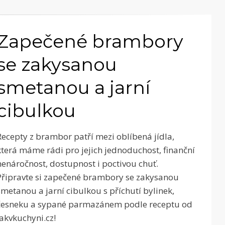
Zapečené brambory
se zakysanou
smetanou a jarní
cibulkou
Recepty z brambor patří mezi oblíbená jídla,
která máme rádi pro jejich jednoduchost, finanční
nenáročnost, dostupnost i poctivou chuť.
Připravte si zapečené brambory se zakysanou
smetanou a jarní cibulkou s příchutí bylinek,
česneku a sypané parmazánem podle receptu od
Jakvkuchyni.cz!