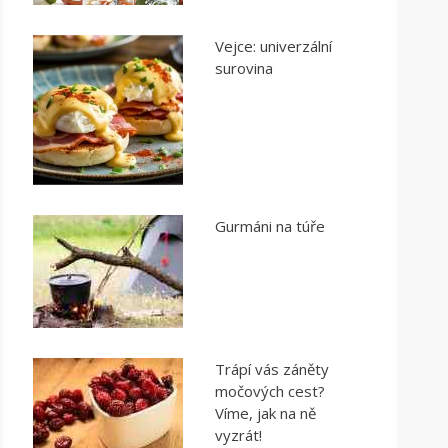
Vejce: univerzální
surovina
Gurmáni na túře
Trápí vás záněty
močových cest?
Víme, jak na ně
vyzrát!