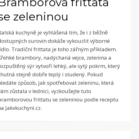
Bramborová frittata
se zeleninou
Italská kuchyně je vyhlášená tím, že i z běžně
dostupných surovin dokáže vykouzlit výborné
jídlo. Tradiční frittata je toho zářným příkladem.
Křehké brambory, nadýchaná vejce, zelenina a
rozpuštěný sýr vytvoří lehký, ale sytý pokrm, který
chutná stejně dobře teplý i studený. Pokud
hledáte způsob, jak spotřebovat zeleninu, která
vám zůstala v lednici, vyzkoušejte tuto
bramborovou frittatu se zeleninou podle receptu
na Jakvkuchyni.cz.