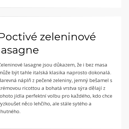
Poctivé zeleninové
lasagne
Zeleninové lasagne jsou důkazem, že i bez masa
může být tahle italská klasika naprosto dokonalá.
Barevná náplň z pečené zeleniny, jemný bešamel s
krémovou ricottou a bohatá vrstva sýra dělají z
tohoto jídla perfektní volbu pro každého, kdo chce
vyzkoušet něco lehčího, ale stále sytého a
chutného.