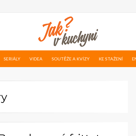
SERIÁLY
VIDEA
SOUTĚŽE A KVÍZY
KE STAŽENÍ
E
ry