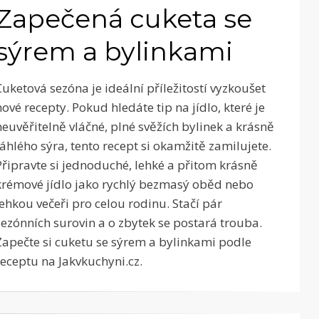
Zapečená cuketa se
sýrem a bylinkami
Cuketová sezóna je ideální příležitostí vyzkoušet
nové recepty. Pokud hledáte tip na jídlo, které je
neuvěřitelně vláčné, plné svěžích bylinek a krásně
táhlého sýra, tento recept si okamžitě zamilujete.
Připravte si jednoduché, lehké a přitom krásně
krémové jídlo jako rychlý bezmasý oběd nebo
lehkou večeři pro celou rodinu. Stačí pár
sezónních surovin a o zbytek se postará trouba.
Zapečte si cuketu se sýrem a bylinkami podle
receptu na Jakvkuchyni.cz.