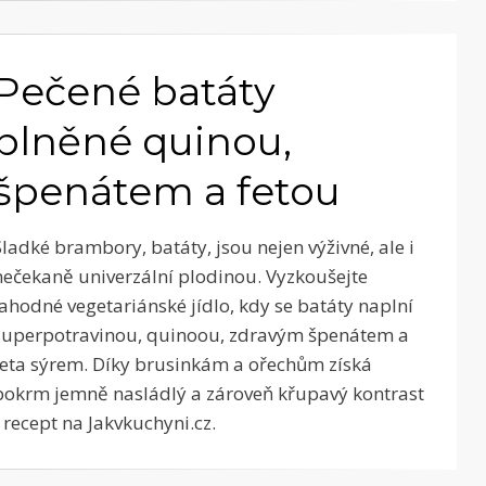
Pečené batáty
plněné quinou,
špenátem a fetou
Sladké brambory, batáty, jsou nejen výživné, ale i
nečekaně univerzální plodinou. Vyzkoušejte
lahodné vegetariánské jídlo, kdy se batáty naplní
superpotravinou, quinoou, zdravým špenátem a
feta sýrem. Díky brusinkám a ořechům získá
pokrm jemně nasládlý a zároveň křupavý kontrast
- recept na Jakvkuchyni.cz.