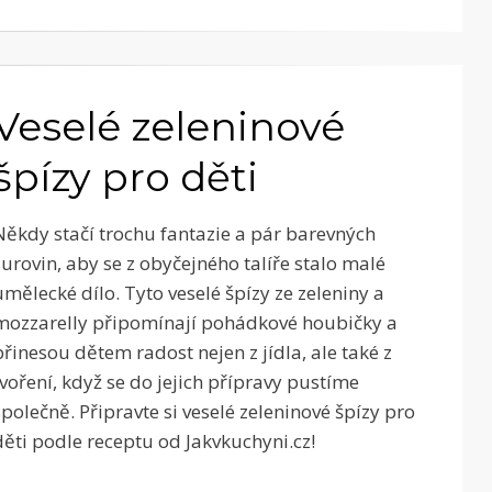
Veselé zeleninové
špízy pro děti
Někdy stačí trochu fantazie a pár barevných
surovin, aby se z obyčejného talíře stalo malé
umělecké dílo. Tyto veselé špízy ze zeleniny a
mozzarelly připomínají pohádkové houbičky a
přinesou dětem radost nejen z jídla, ale také z
tvoření, když se do jejich přípravy pustíme
společně. Připravte si veselé zeleninové špízy pro
děti podle receptu od Jakvkuchyni.cz!