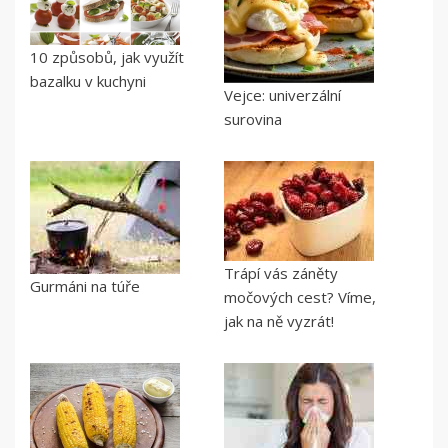
10 způsobů, jak využít
bazalku v kuchyni
Vejce: univerzální
surovina
Trápí vás záněty
Gurmáni na túře
močových cest? Víme,
jak na ně vyzrát!