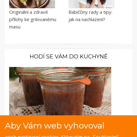
Originální a zdravé
Babiččiny rady a tipy:
přílohy ke grilovanému
jak na nachlazení?
masu
HODÍ SE VÁM DO KUCHYNĚ
Aby Vám web vyhovoval
Fotopostup: Fíková marmeláda se skořicí