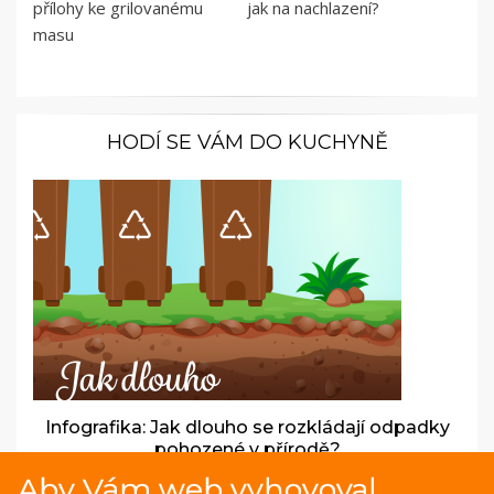
přílohy ke grilovanému
jak na nachlazení?
masu
HODÍ SE VÁM DO KUCHYNĚ
Infografika: Jak dlouho se rozkládají odpadky
pohozené v přírodě?
Aby Vám web vyhovoval
V přírodě by měly zůstávat jen otisky našich stop, nikoli