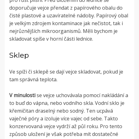
pro růst plísní. Před uložením do lednice se
doporučuje vejce přendat z papírového obalu do
čisté plastové a uzavíratelné nádoby. Papírový obal
je velkým zdrojem kontaminace jak nečistot, tak i
nejrůznějších mikroorganismů. Měli bychom je
skladovat spíše v horní části lednice.
Sklep
Ve spíži či sklepě se dají vejce skladovat, pokud je
tam správná teplota.
V minulosti
se vejce uchovávala pomocí nakládání a
to buď do vápna, nebo vodního skla. Vodní sklo je
křemičitan draselný nebo sodný. Ten ucpává
vaječné póry a izoluje více vajec od sebe. Takto
konzervovaná vejce vydrží až půl roku. Pro tento
způsob uložení je však potřeba mít dostatečné