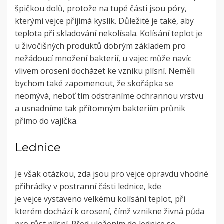
špičkou dolů, protože na tupé části jsou póry,
kterými vejce přijímá kyslík. Důležité je také, aby
teplota při skladování nekolísala. Kolísání teplot je
u živočišných produktů dobrým základem pro
nežádoucí množení bakterií, u vajec může navíc
vlivem orosení docházet ke vzniku plísní. Neměli
bychom také zapomenout, že skořápka se
neomývá, neboť tím odstraníme ochrannou vrstvu
a usnadníme tak přítomným bakteriím průnik
přímo do vajíčka.
Lednice
Je však otázkou, zda jsou pro vejce opravdu vhodné
přihrádky v postranní části lednice, kde
je vejce vystaveno velkému kolísání teplot, při
kterém dochází k orosení, čímž vznikne živná půda