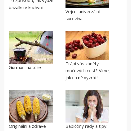
10 způsobů, jak využít
bazalku v kuchyni
Vejce: univerzální
surovina
Trápí vás záněty
Gurmáni na túře
močových cest? Víme,
jak na ně vyzrát!
Originální a zdravé
Babiččiny rady a tipy: