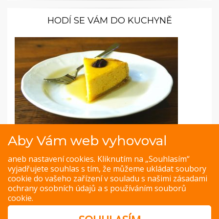
HODÍ SE VÁM DO KUCHYNĚ
Aby Vám web vyhovoval
Fotopostup: Dýňový koláč s pekanovými
ořechy a javorovým sirupem
aneb nastavení cookies. Kliknutím na „Souhlasím“
vyjadřujete souhlas s tím, že můžeme ukládat soubory
Sladký dýňový koláč se inspiroval tradicí Díkuvzdání. Stějně
cookie do vašeho zařízení v souladu s našimi
zásadami
tak výborný bude i s vlašskými ořechy z české zahrádky.
ochrany osobních údajů
a s
používáním souborů
cookie
.
ZOBRAZIT