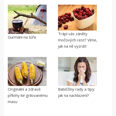
Trápí vás záněty
Gurmáni na túře
močových cest? Víme,
jak na ně vyzrát!
Originální a zdravé
Babiččiny rady a tipy:
přílohy ke grilovanému
jak na nachlazení?
masu