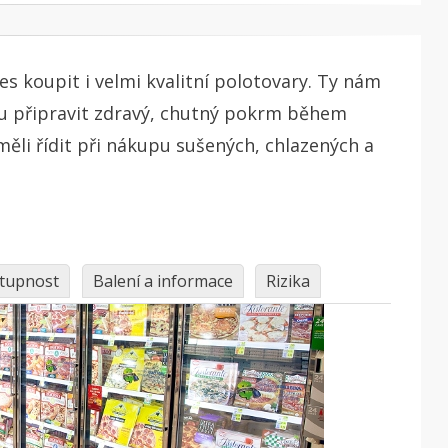
s koupit i velmi kvalitní polotovary. Ty nám
u připravit zdravý, chutný pokrm během
měli řídit při nákupu sušených, chlazených a
tupnost
Balení a informace
Rizika