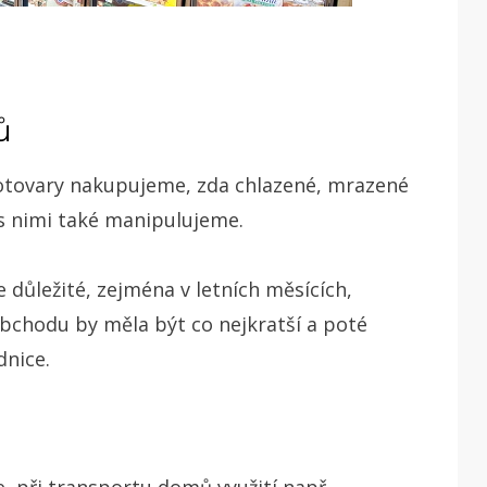
ů
olotovary nakupujeme, zda chlazené, mrazené
s nimi také manipulujeme.
e důležité, zejména v letních měsících,
obchodu by měla být co nejkratší a poté
dnice.