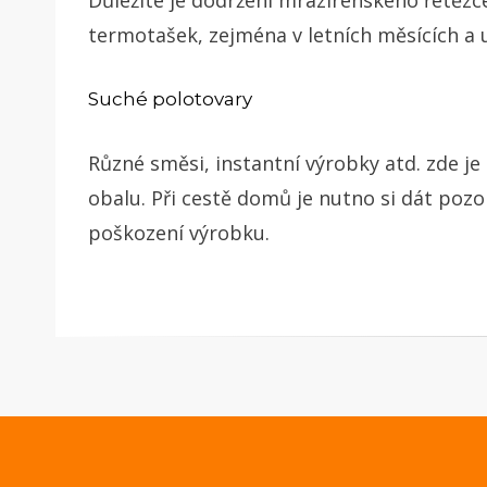
Důležité je dodržení mrazírenského řetězce
termotašek, zejména v letních měsících a
Suché polotovary
Různé směsi, instantní výrobky atd. zde j
obalu. Při cestě domů je nutno si dát pozo
poškození výrobku.