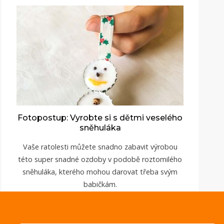
Fotopostup: Vyrobte si s dětmi veselého
sněhuláka
Vaše ratolesti můžete snadno zabavit výrobou
této super snadné ozdoby v podobě roztomilého
sněhuláka, kterého mohou darovat třeba svým
babičkám.
ZOBRAZIT