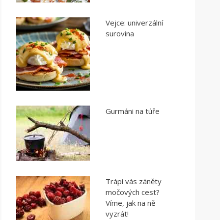
Vejce: univerzální
surovina
Gurmáni na túře
Trápí vás záněty
močových cest?
Víme, jak na ně
vyzrát!