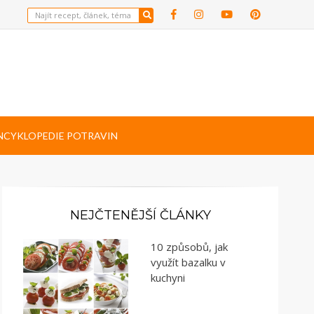
NCYKLOPEDIE POTRAVIN
NEJČTENĚJŠÍ ČLÁNKY
10 způsobů, jak
využít bazalku v
kuchyni