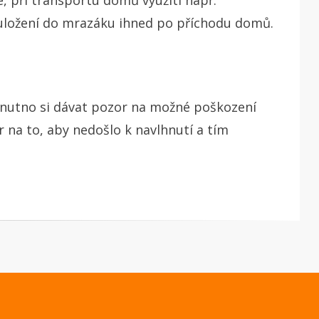
, při transportu domů využití např.
 uložení do mrazáku ihned po příchodu domů.
e nutno si dávat pozor na možné poškození
r na to, aby nedošlo k navlhnutí a tím