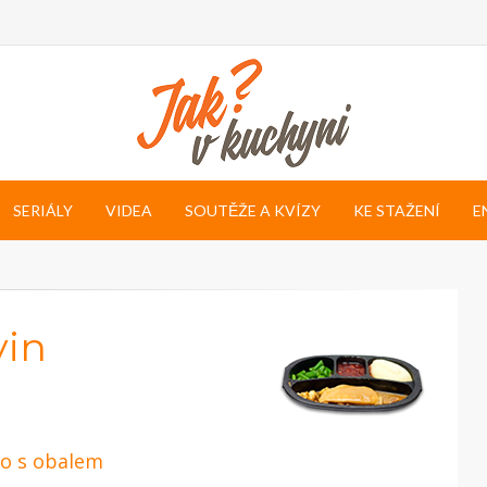
SERIÁLY
VIDEA
SOUTĚŽE A KVÍZY
KE STAŽENÍ
E
vin
o s obalem