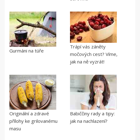
Trápí vás záněty
Gurmáni na túře
močových cest? Víme,
jak na ně vyzrát!
Originální a zdravé
Babiččiny rady a tipy:
přílohy ke grilovanému
jak na nachlazení?
masu