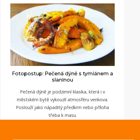
Fotopostup: Pečená dýně s tymiánem a
slaninou
Pečená dýně je podzimní klasika, která i v
městském bytě vykouzlí atmosféru venkova.
Poslouží jako nápaditý předkrm nebo příloha
třeba k masu.
ZOBRAZIT