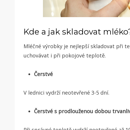
Kde a jak skladovat mléko
Mléčné výrobky je nejlepší skladovat při t
uchovávat i při pokojové teplotě.
Čerstvé
V lednici vydrží neotevřené 3-5 dní.
Čerstvé s prodlouženou dobou trvanli
Při správné teplotě vydrží neotevřené až 10