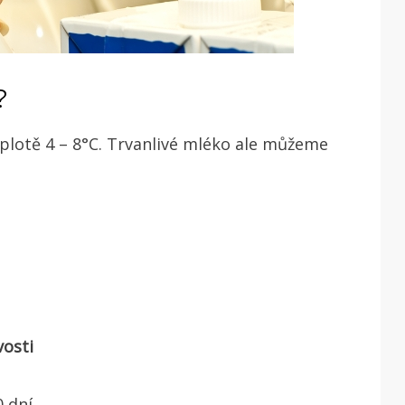
?
eplotě 4 – 8°C. Trvanlivé mléko ale můžeme
vosti
 dní.