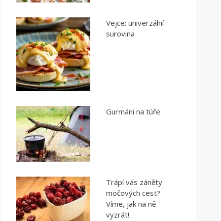
Vejce: univerzální
surovina
Gurmáni na túře
Trápí vás záněty
močových cest?
Víme, jak na ně
vyzrát!