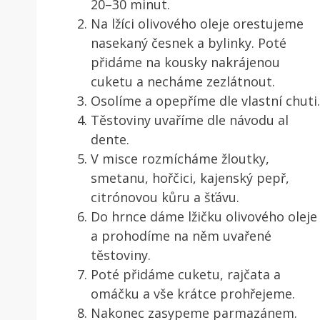
20–30 minut.
Na lžíci olivového oleje orestujeme
nasekaný česnek a bylinky. Poté
přidáme na kousky nakrájenou
cuketu a necháme zezlátnout.
Osolíme a opepříme dle vlastní chuti.
Těstoviny uvaříme dle návodu al
dente.
V misce rozmícháme žloutky,
smetanu, hořčici, kajenský pepř,
citrónovou kůru a šťávu.
Do hrnce dáme lžičku olivového oleje
a prohodíme na něm uvařené
těstoviny.
Poté přidáme cuketu, rajčata a
omáčku a vše krátce prohřejeme.
Nakonec zasypeme parmazánem.