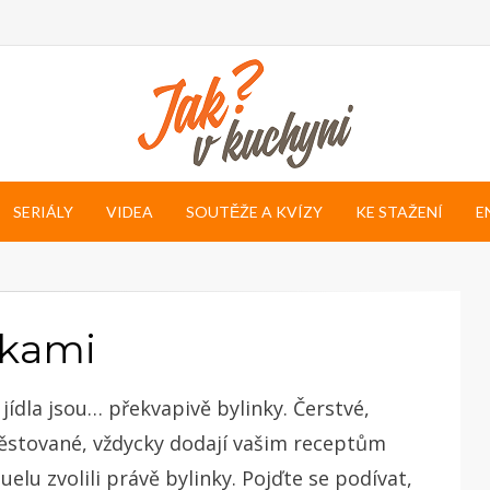
SERIÁLY
VIDEA
SOUTĚŽE A KVÍZY
KE STAŽENÍ
E
nkami
ídla jsou… překvapivě bylinky. Čerstvé,
stované, vždycky dodají vašim receptům
elu zvolili právě bylinky. Pojďte se podívat,