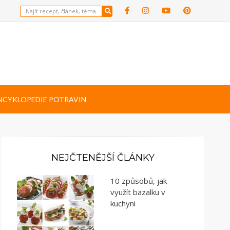
NCYKLOPEDIE POTRAVIN
NEJČTENĚJŠÍ ČLÁNKY
10 způsobů, jak
využít bazalku v
kuchyni