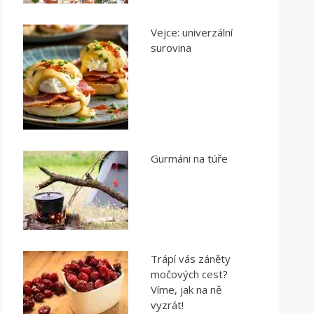
Vejce: univerzální
surovina
Gurmáni na túře
Trápí vás záněty
močových cest?
Víme, jak na ně
vyzrát!