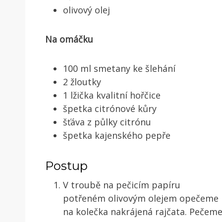
olivový olej
Na omáčku
100 ml smetany ke šlehání
2 žloutky
1 lžička kvalitní hořčice
špetka citrónové kůry
šťáva z půlky citrónu
špetka kajenského pepře
Postup
V troubě na pečicím papíru
potřeném olivovým olejem opečeme
na kolečka nakrájená rajčata. Pečem