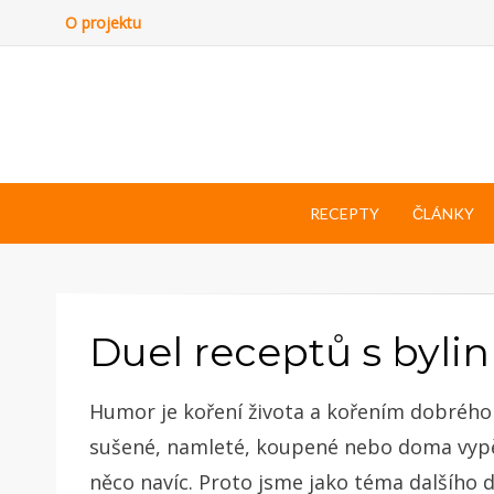
O projektu
RECEPTY
ČLÁNKY
Duel receptů s byli
Humor je koření života a kořením dobrého j
sušené, namleté, koupené nebo doma vypě
něco navíc. Proto jsme jako téma dalšího du