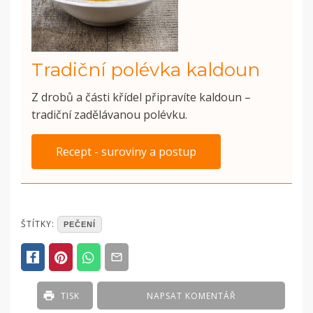
Tradiční polévka kaldoun
Z drobů a části křídel připravíte kaldoun –
tradiční zadělávanou polévku.
Recept - suroviny a postup
POSTED
ŠTÍTKY:
PEČENÍ
IN
ČLÁNKY
TISK
NAPSAT KOMENTÁŘ