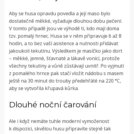
Aby se husa opravdu povedla a její maso bylo
dostatečně měkké, vyžaduje dlouhou dobu pečení.
V tomto případě jsou ve výhodě ti, kdo mají doma
tzv. pomalý hrnec. Husa se v něm připravuje 6 až 8
hodin, a to bez vaší asistence a nutnosti přidávat
jakoukoli tekutinu. Výsledkem je masíčko jako dort
– měkké, jemné, šťavnaté a lákavě vonící, protože
všechny tekutiny a vůně zůstávají uvnitř. Po vyjmutí
z pomalého hrnce pak stačí vložit nádobu s masem
ještě na 30 minut do trouby předehřáté na 220 °C,
aby se vytvořila křupavá kůrka.
Dlouhé noční čarování
Ale i když nemáte tuhle moderní vymoženost
k dispozici, skvělou husu připravíte stejně tak