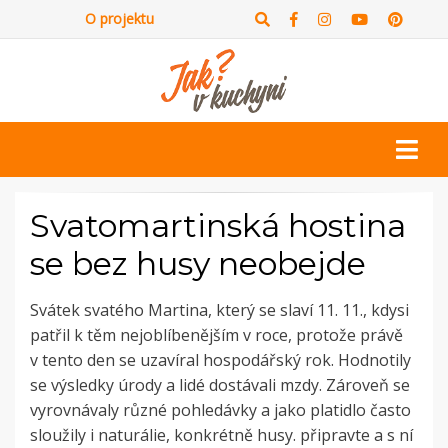
O projektu
Svatomartinská hostina
se bez husy neobejde
Svátek svatého Martina, který se slaví 11. 11., kdysi
patřil k těm nejoblíbenějším v roce, protože právě
v tento den se uzavíral hospodářský rok. Hodnotily
se výsledky úrody a lidé dostávali mzdy. Zároveň se
vyrovnávaly různé pohledávky a jako platidlo často
sloužily i naturálie, konkrétně husy. připravte a s ní