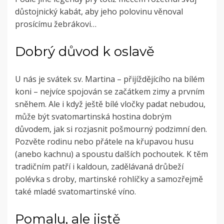
důstojnický kabát, aby jeho polovinu věnoval
prosícímu žebrákovi…
Dobrý důvod k oslavě
U nás je svátek sv. Martina – přijíždějícího na bílém
koni – nejvíce spojován se začátkem zimy a prvním
sněhem. Ale i když ještě bílé vločky padat nebudou,
může být svatomartinská hostina dobrým
důvodem, jak si rozjasnit pošmourný podzimní den.
Pozvěte rodinu nebo přátele na křupavou husu
(anebo kachnu) a spoustu dalších pochoutek. K těm
tradičním patří i kaldoun, zadělávaná drůbeží
polévka s droby, martinské rohlíčky a samozřejmě
také mladé svatomartinské víno.
Pomalu, ale jistě