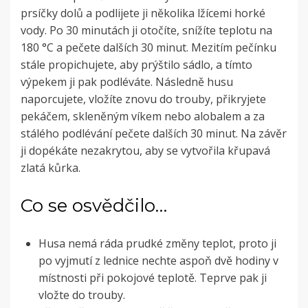
prsíčky dolů a podlijete ji několika lžícemi horké
vody. Po 30 minutách ji otočíte, snížíte teplotu na
180 °C a pečete dalších 30 minut. Mezitím pečínku
stále propichujete, aby prýštilo sádlo, a tímto
výpekem ji pak podléváte. Následně husu
naporcujete, vložíte znovu do trouby, přikryjete
pekáčem, skleněným víkem nebo alobalem a za
stálého podlévání pečete dalších 30 minut. Na závěr
ji dopékáte nezakrytou, aby se vytvořila křupavá
zlatá kůrka.
Co se osvědčilo…
Husa nemá ráda prudké změny teplot, proto ji
po vyjmutí z lednice nechte aspoň dvě hodiny v
místnosti při pokojové teplotě. Teprve pak ji
vložte do trouby.