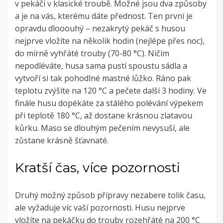
v pekáči v klasické troubě. Možné jsou dva způsoby
a je na vás, kterému dáte přednost. Ten první je
opravdu dlooouhý – nezakrytý pekáč s husou
nejprve vložíte na několik hodin (nejlépe přes noc),
do mírně vyhřáté trouby (70-80 °C). Ničím
nepodléváte, husa sama pustí spoustu sádla a
vytvoří si tak pohodlné mastné lůžko. Ráno pak
teplotu zvýšíte na 120 °C a pečete další 3 hodiny. Ve
finále husu dopékáte za stálého polévání výpekem
při teplotě 180 °C, až dostane krásnou zlatavou
kůrku. Maso se dlouhým pečením nevysuší, ale
zůstane krásně šťavnaté.
Kratší čas, více pozornosti
Druhý možný způsob přípravy nezabere tolik času,
ale vyžaduje víc vaší pozornosti. Husu nejprve
vložíte na pekáčku do trouby rozehřáté na 200 °C