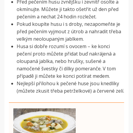
Před pečením husu zvnějšku i zevnitř osolte a
okmínujte. Můžete ji takto ošetřit už den před
pečením a nechat 24 hodin rozležet.
Pokud koupíte husu i s droby, nezapomeňte je
před pečením vyjmout z útrob a nahradit třeba
velkým neoloupaným jablkem.
Husa si dobře rozumí s ovocem – ke konci
pečení proto můžete přidat buď nakrájená a
oloupaná jablka, nebo hrušky, sušené a
namočené švestky či dílky pomeranče. V tom
případě ji můžete ke konci potírat medem.
Nejlepší přílohou k pečené huse jsou knedlíky
(můžete zkusit třeba petrželkové) a červené zelí.