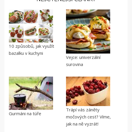
10 způsobů, jak využít
bazalku v kuchyni
Vejce: univerzální
surovina
Trápí vás záněty
Gurmáni na túře
močových cest? Víme,
jak na ně vyzrát!