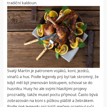
tradiční kaldoun.
Svatý Martin je patronem vojáků, koní, jezdců,
vinařů a hus. Podle legendy prý byl tak skromný, že
když měl být jmenován biskupem, schoval se do
husníku. Husy ho ale svými hlasitými projevy
prozradily, takže musel poctu přijmout. Často bývá
zobrazován na koni s půlkou pláště a žebrákem.
Podle jiné legendy prý totiž mečem rozetnul svůj