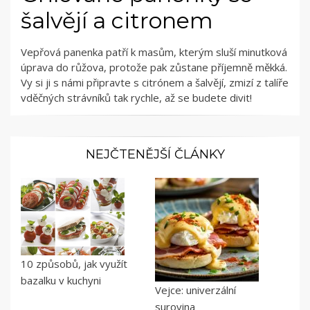
šalvějí a citronem
Vepřová panenka patří k masům, kterým sluší minutková
úprava do růžova, protože pak zůstane příjemně měkká.
Vy si ji s námi připravte s citrónem a šalvějí, zmizí z talíře
vděčných strávníků tak rychle, až se budete divit!
NEJČTENĚJŠÍ ČLÁNKY
10 způsobů, jak využít
bazalku v kuchyni
Vejce: univerzální
surovina