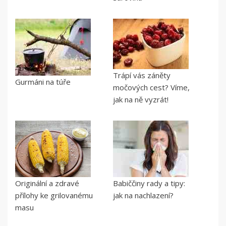
Trápí vás záněty
Gurmáni na túře
močových cest? Víme,
jak na ně vyzrát!
Originální a zdravé
Babiččiny rady a tipy:
přílohy ke grilovanému
jak na nachlazení?
masu