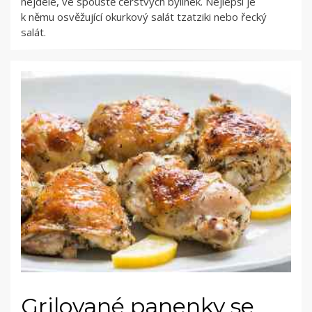
nejdéle, ve spoustě čerstvých bylinek. Nejlepší je
k němu osvěžující okurkový salát tzatziki nebo řecký
salát.
Grilované panenky se