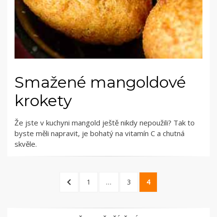
Smažené mangoldové
krokety
Že jste v kuchyni mangold ještě nikdy nepoužili? Tak to
byste měli napravit, je bohatý na vitamín C a chutná
skvěle.
Stránkování
PREVIOUS
PAGE
PAGE
PAGE
1
…
3
4
příspěvků
PAGE