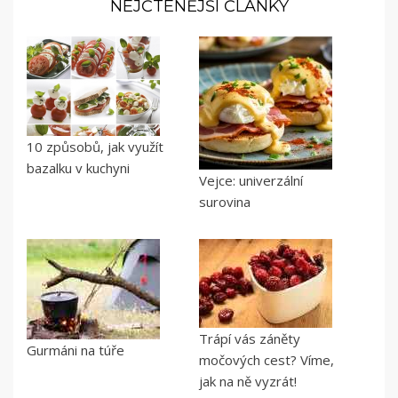
NEJČTENĚJŠÍ ČLÁNKY
10 způsobů, jak využít
bazalku v kuchyni
Vejce: univerzální
surovina
Trápí vás záněty
Gurmáni na túře
močových cest? Víme,
jak na ně vyzrát!