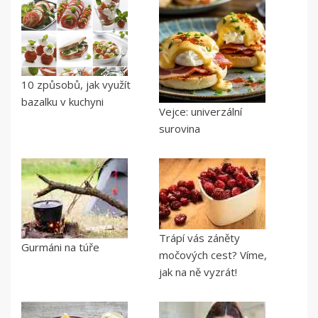
10 způsobů, jak využít
bazalku v kuchyni
Vejce: univerzální
surovina
Trápí vás záněty
Gurmáni na túře
močových cest? Víme,
jak na ně vyzrát!