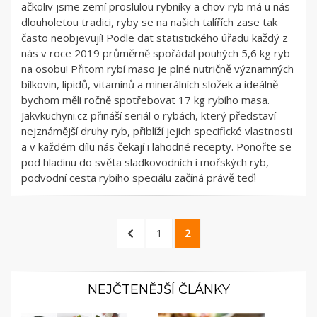
ačkoliv jsme zemí proslulou rybníky a chov ryb má u nás
dlouholetou tradici, ryby se na našich talířích zase tak
často neobjevují! Podle dat statistického úřadu každý z
nás v roce 2019 průměrně spořádal pouhých 5,6 kg ryb
na osobu! Přitom rybí maso je plné nutričně významných
bílkovin, lipidů, vitamínů a minerálních složek a ideálně
bychom měli ročně spotřebovat 17 kg rybího masa.
Jakvkuchyni.cz přináší seriál o rybách, který představí
nejznámější druhy ryb, přiblíží jejich specifické vlastnosti
a v každém dílu nás čekají i lahodné recepty. Ponořte se
pod hladinu do světa sladkovodních i mořských ryb,
podvodní cesta rybího speciálu začíná právě teď!
Stránkování
PREVIOUS
PAGE
PAGE
1
2
příspěvků
PAGE
NEJČTENĚJŠÍ ČLÁNKY