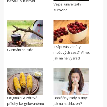
bazalku v kuchyni
Vejce: univerzální
surovina
Trápí vás záněty
Gurmáni na túře
močových cest? Víme,
jak na ně vyzrát!
Originální a zdravé
Babiččiny rady a tipy:
přílohy ke grilovanému
jak na nachlazení?