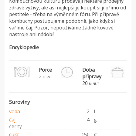
Kombuchovou kulturu prodávají některé prodejny
zdravé výživy, ale asi nejlepší je koupit si ji přímo od
pěstitele - třeba na výměnném fóru. Při přípravě
kombuchy postupujeme podobně, jako když si
vaříme čaj. Pozor, nepoužíváme žádné kovové
nástroje ani nádobí!
Encyklopedie
Porce
Doba
2
přípravy
litry
20
minut
Suroviny
voda
2
l
čaj
4
g
černý
cukr
150
g