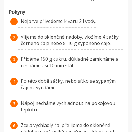
Pokyny
Nejprve přivedeme k varu 2 l vody.
Vlijeme do skleněné nádoby, vložíme 4 sáčky
černého čaje nebo 8-10 g sypaného čaje.
Přidáme 150 g cukru, důkladně zamícháme a
necháme asi 10 min stát.
Po této době sáčky, nebo sítko se sypaným
čajem, vyndáme.
Nápoj necháme vychladnout na pokojovou
teplotu.
Zcela vychladlý čaj přelijeme do skleněné
nádoby (např. velká zavařovací sklenice od